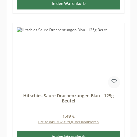
In den Warenkorb
Hitschies Saure Drachenzungen Blau - 125g
Beutel
Regulärer Preis:
1,49 €
Preise inkl. MwSt. zzgl. Versandkosten
In den Warenkorb