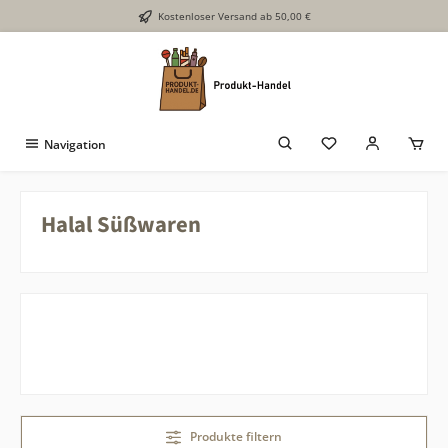
Kostenloser Versand ab 50,00 €
Zum Hauptinhalt springen
Navigation
Halal Süßwaren
Produkte filtern