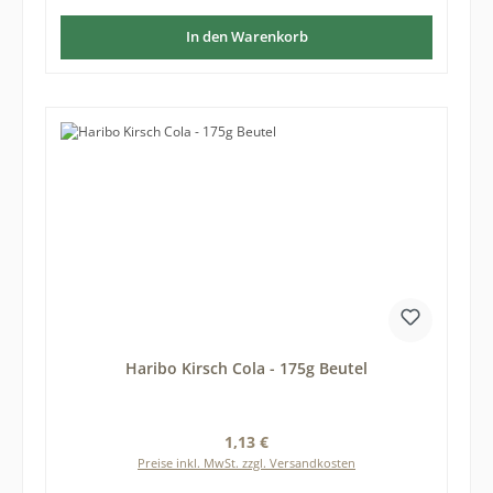
In den Warenkorb
Haribo Kirsch Cola - 175g Beutel
Regulärer Preis:
1,13 €
Preise inkl. MwSt. zzgl. Versandkosten