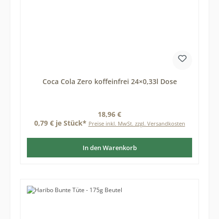
Coca Cola Zero koffeinfrei 24×0,33l Dose
Regulärer Preis:
18,96 €
0,79 € je Stück*
Preise inkl. MwSt. zzgl. Versandkosten
In den Warenkorb