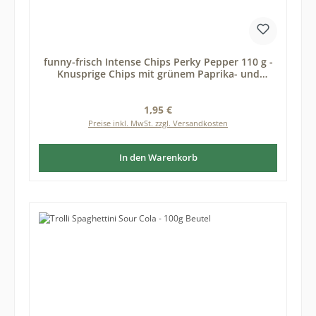
funny-frisch Intense Chips Perky Pepper 110 g -
Knusprige Chips mit grünem Paprika- und
Jalapeño-Geschmack
Regulärer Preis:
1,95 €
Preise inkl. MwSt. zzgl. Versandkosten
In den Warenkorb