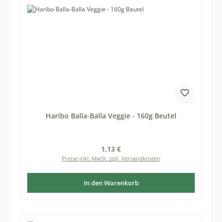
Haribo Balla-Balla Veggie - 160g Beutel
Regulärer Preis:
1,13 €
Preise inkl. MwSt. zzgl. Versandkosten
In den Warenkorb