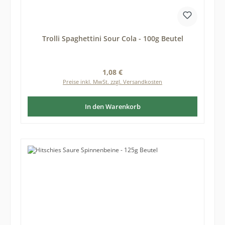
Trolli Spaghettini Sour Cola - 100g Beutel
Regulärer Preis:
1,08 €
Preise inkl. MwSt. zzgl. Versandkosten
In den Warenkorb