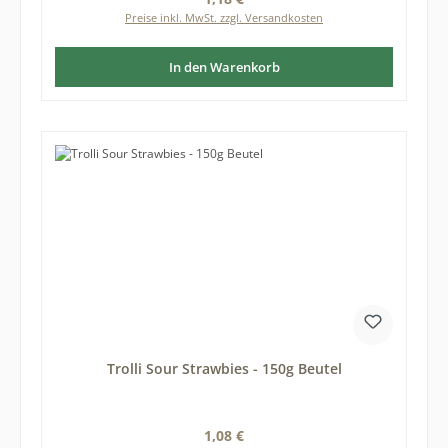
Preise inkl. MwSt. zzgl. Versandkosten
In den Warenkorb
Trolli Sour Strawbies - 150g Beutel
Regulärer Preis:
1,08 €