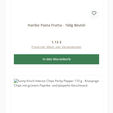
Haribo Pasta Frutta - 160g Beutel
Regulärer Preis:
1,13 €
Preise inkl. MwSt. zzgl. Versandkosten
In den Warenkorb