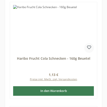
Haribo Frucht Cola Schnecken - 160g Beuetel
Regulärer Preis:
1,13 €
Preise inkl. MwSt. zzgl. Versandkosten
In den Warenkorb