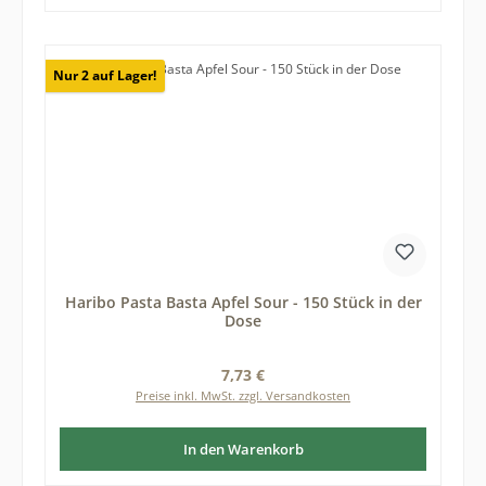
Nur 2 auf Lager!
Haribo Pasta Basta Apfel Sour - 150 Stück in der
Dose
Regulärer Preis:
7,73 €
Preise inkl. MwSt. zzgl. Versandkosten
In den Warenkorb