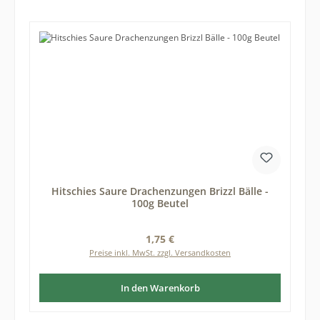
Hitschies Saure Drachenzungen Brizzl Bälle -
100g Beutel
Regulärer Preis:
1,75 €
Preise inkl. MwSt. zzgl. Versandkosten
In den Warenkorb