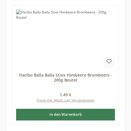
Haribo Balla Balla Stixx Himbeere Brombeere -
200g Beutel
Regulärer Preis:
1,49 €
Preise inkl. MwSt. zzgl. Versandkosten
In den Warenkorb