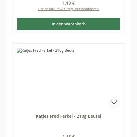
Regulärer Preis:
1,13 €
Preise inkl. MwSt. zzgl. Versandkosten
In den Warenkorb
Katjes Fred Ferkel - 210g Beutel
Regulärer Preis:
1,18 €