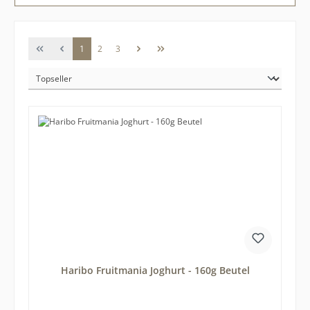
Seite
Seite
Seite
1
2
3
Haribo Fruitmania Joghurt - 160g Beutel