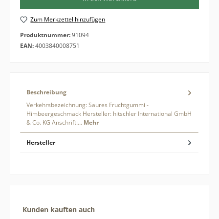
Zum Merkzettel hinzufügen
Produktnummer:
91094
EAN:
4003840008751
Beschreibung
Verkehrsbezeichnung: Saures Fruchtgummi -
Himbeergeschmack Hersteller: hitschler International GmbH
& Co. KG Anschrift:…
Mehr
Hersteller
Produktgalerie überspringen
Kunden kauften auch