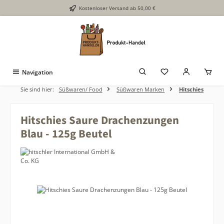
Kostenloser Versand ab 50,00 €
Zum Hauptinhalt springen
Navigation
Sie sind hier:
Süßwaren/ Food
Süßwaren Marken
Hitschies
Hitschies Saure Drachenzungen
Blau - 125g Beutel
Bildergalerie überspringen