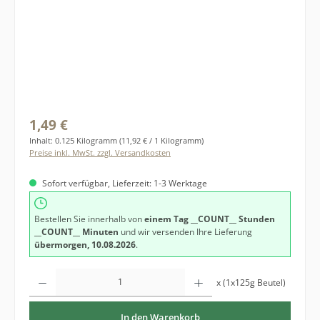
Regulärer Preis:
1,49 €
Inhalt:
0.125 Kilogramm
(11,92 € / 1 Kilogramm)
Preise inkl. MwSt. zzgl. Versandkosten
Sofort verfügbar, Lieferzeit: 1-3 Werktage
Bestellen Sie innerhalb von
einem Tag
__COUNT__ Stunden
__COUNT__ Minuten
und wir versenden Ihre Lieferung
übermorgen, 10.08.2026
.
Produkt Anzahl: Gib den gewünschten Wert ein oder benutze die Schaltfläche
x (1x125g Beutel)
In den Warenkorb