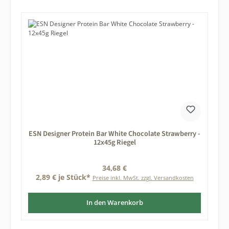
ESN Designer Protein Bar White Chocolate Strawberry -
12x45g Riegel
Regulärer Preis:
34,68 €
2,89 € je Stück*
Preise inkl. MwSt. zzgl. Versandkosten
In den Warenkorb