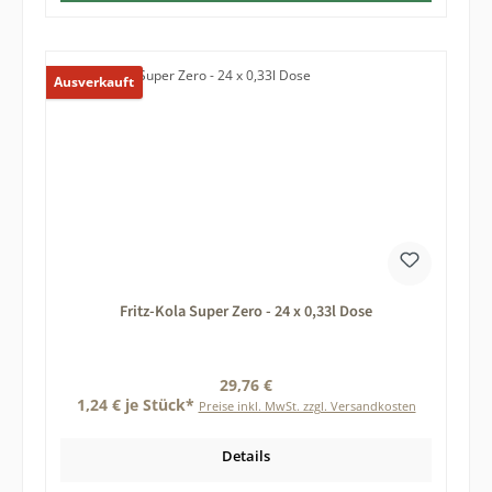
Ausverkauft
Fritz-Kola Super Zero - 24 x 0,33l Dose
Regulärer Preis:
29,76 €
1,24 € je Stück*
Preise inkl. MwSt. zzgl. Versandkosten
Details