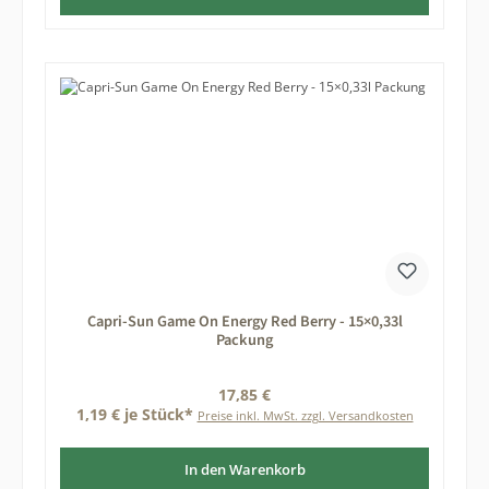
Capri-Sun Game On Energy Red Berry - 15×0,33l
Packung
Regulärer Preis:
17,85 €
1,19 € je Stück*
Preise inkl. MwSt. zzgl. Versandkosten
In den Warenkorb