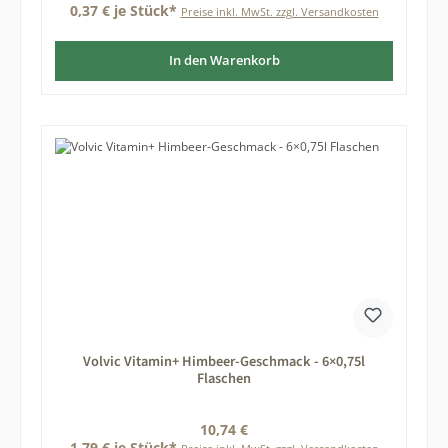
0,37 € je Stück*
Preise inkl. MwSt. zzgl. Versandkosten
In den Warenkorb
Volvic Vitamin+ Himbeer-Geschmack - 6×0,75l
Flaschen
Regulärer Preis:
10,74 €
1,79 € je Stück*