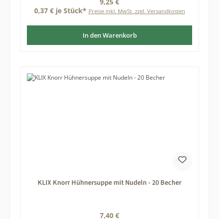
Regulärer Preis:
9,25 €
0,37 € je Stück*
Preise inkl. MwSt. zzgl. Versandkosten
In den Warenkorb
KLIX Knorr Hühnersuppe mit Nudeln - 20 Becher
Regulärer Preis:
7,40 €