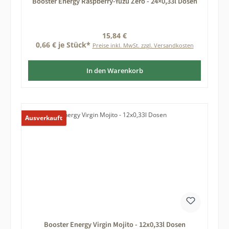
Booster Energy Raspberry-Yuzu Zero - 24×0,33l Dosen
Regulärer Preis:
15,84 €
0,66 € je Stück*
Preise inkl. MwSt. zzgl. Versandkosten
In den Warenkorb
Ausverkauft
Booster Energy Virgin Mojito - 12x0,33l Dosen