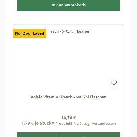
In den Warenkorb
Nur 2 auf Lager!
Volvic Vitamin+ Peach - 6×0,75l Flaschen
Regulärer Preis:
10,74 €
1,79 € je Stück*
Preise inkl. MwSt. zzgl. Versandkosten