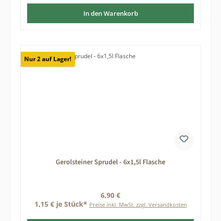
In den Warenkorb
Nur 2 auf Lager!
Gerolsteiner Sprudel - 6x1,5l Flasche
Regulärer Preis:
6,90 €
1,15 € je Stück*
Preise inkl. MwSt. zzgl. Versandkosten