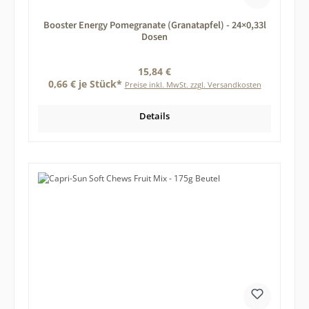
Booster Energy Pomegranate (Granatapfel) - 24×0,33l
Dosen
Regulärer Preis:
15,84 €
0,66 € je Stück*
Preise inkl. MwSt. zzgl. Versandkosten
Details