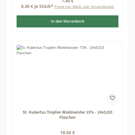
Regulärer Preis:
7,40 €
0,30 € je Stück*
Preise inkl. MwSt. zzgl. Versandkosten
In den Warenkorb
St. Hubertus Tropfen Waldmeister 15% - 24x0,02l
Flaschen
Regulärer Preis:
10,56 €