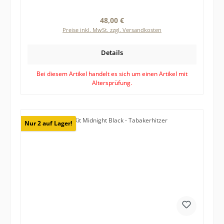
Regulärer Preis:
48,00 €
Preise inkl. MwSt. zzgl. Versandkosten
Details
Bei diesem Artikel handelt es sich um einen Artikel mit
Altersprüfung.
Nur 2 auf Lager!