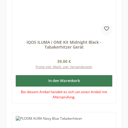
IQOS ILUMA i ONE Kit Midnight Black -
Tabakerhitzer Gerät
Regulärer Preis:
39,00 €
Preise inkl. MwSt. zzgl. Versandkosten
In den Warenkorb
Bei diesem Artikel handelt es sich um einen Artikel mit
Altersprüfung.