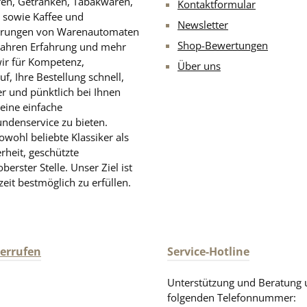
aren, Getränken, Tabakwaren,
Kontaktformular
ation aus Süße und Säure
Serviertemperatur 
n sowie Kaffee und
Newsletter
r besondere Genussmomente
Produktdesign kann vo
rderungen von Warenautomaten
ntischer Geschmack mit
Abbildung abweichen. Fü
Shop-Bewertungen
Jahren Erfahrung und mehr
ischem Charakter Das
obenstehende Angaben wi
wir für Kompetenz,
Über uns
uktdesign kann von der
Haftung übernommen. Bitte prüfen
, Ihre Bestellung schnell,
ldung abweichen. Für
Sie zusätzlich die Angaben
er und pünktlich bei Ihnen
hende Angaben wird keine
Verpackung. Nur diese sind
eine einfache
verbindlich. Dies gilt auch f
undenservice zu bieten.
ätzlich die Angaben auf der
Angaben zu diesem Produkt
wohl beliebte Klassiker als
g. Nur diese sind
vom Hersteller zur Verfügun
rheit, geschützte
ch. Dies gilt auch für weitere
werden.
rster Stelle. Unser Ziel ist
zu diesem Produkt, die uns
zeit bestmöglich zu erfüllen.
eller zur Verfügung gestellt
werden.
derrufen
Service-Hotline
Unterstützung und Beratung 
folgenden Telefonnummer: