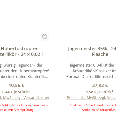
. Hubertustropfen
Jägermeister 35% - 24
erlikör - 24 x 0,02 l
Flasche
ig, würzig, legendär - der
Jägermeister 0,04l ist der
 unter den Hubertustropfen!
Kräuterlikör-Klassiker i
ubertustropfen Kräuterlikör
Format. Die traditionsreich
ompakten 0,02-l-Flasche ist
aus 56 sorgfältig ausge
Regulärer Preis:
Regulärer P
10,56 €
37,92 €
begriff des traditionellen
Kräutern, Wurzeln und G
0,44 € je Stück*
1,58 € je Stück*
hots. Mit seinem kräftigen
macht Jägermeister wel
kl. MwSt. zzgl. Versandkosten
Preise inkl. MwSt. zzgl. Ver
ehalt von 30 % Vol. und der
einzigartig im Geschm
ewogenen Mischung aus
vollmundig, feinherb und
 Artikel handelt es sich um einen
Bei diesem Artikel handelt es si
rtikel mit Altersprüfung.
Artikel mit Altersprüfun
chen Kräutern überzeugt er
Perfekt für Partys, Events