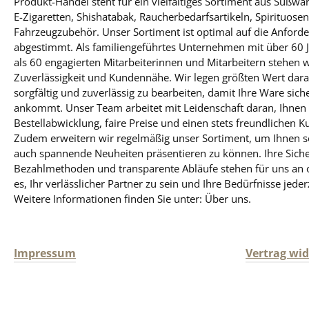
Produkt-Handel steht für ein vielfältiges Sortiment aus Süßw
Pfefferminze mit feinem
Kombin
E-Zigaretten, Shishatabak, Raucherbedarfsartikeln, Spirituose
Kräuterabgang Servierempfehlung:
Ideal fü
Fahrzeugzubehör. Unser Sortiment ist optimal auf die Anfo
Gut gekühlt als Shot genießen
Authe
abgestimmt. Als familiengeführtes Unternehmen mit über 60 
Besonderheit: Kultgetränk auf
fr
als 60 engagierten Mitarbeiterinnen und Mitarbeitern stehen 
Emsland-Events - Turmbau inklusive!
Prod
Zuverlässigkeit und Kundennähe. Wir legen größten Wert darauf
Ob als Partygag, Festival-Hit oder
Abbi
sorgfältig und zuverlässig zu bearbeiten, damit Ihre Ware sich
Mitbringsel mit Augenzwinkern - der
obenste
ankommt. Unser Team arbeitet mit Leidenschaft daran, Ihnen 
St. Hubertustropfen Pfefferminz
Haftung übernommen. Bitte prüfen
Bestellabwicklung, faire Preise und einen stets freundlichen K
begeistert durch Geschmack,
Sie zus
Zudem erweitern wir regelmäßig unser Sortiment, um Ihnen so
Wirkung und eine ordentliche Portion
Verpackun
auch spannende Neuheiten präsentieren zu können. Ihre Siche
Spaß. Das Produktdesign kann von
verbindli
Bezahlmethoden und transparente Abläufe stehen für uns an obe
der Abbildung abweichen. Für
Angaben 
es, Ihr verlässlicher Partner zu sein und Ihre Bedürfnisse jeder
obenstehende Angaben wird keine
vom Herst
Weitere Informationen finden Sie unter: Über uns.
Haftung übernommen. Bitte prüfen
Sie zusätzlich die Angaben auf der
Verpackung. Nur diese sind
Impressum
Vertrag wi
verbindlich. Dies gilt auch für weitere
Angaben zu diesem Produkt, die uns
vom Hersteller zur Verfügung gestellt
werden.