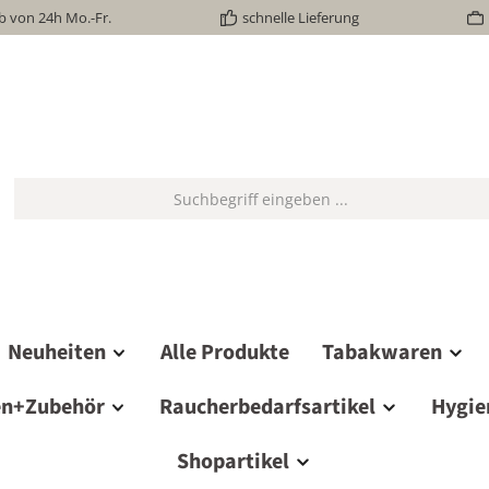
b von 24h Mo.-Fr.
schnelle Lieferung
Neuheiten
Alle Produkte
Tabakwaren
en+Zubehör
Raucherbedarfsartikel
Hygie
Shopartikel