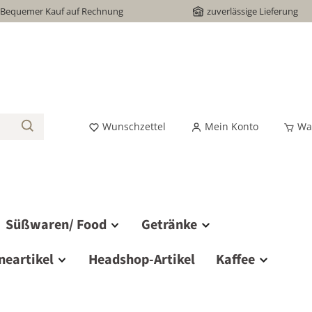
Bequemer Kauf auf Rechnung
zuverlässige Lieferung
Wunschzettel
Mein Konto
Wa
Süßwaren/ Food
Getränke
neartikel
Headshop-Artikel
Kaffee