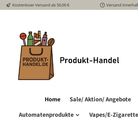
Kostenloser Versand ab 50,00 €
Versand innerhal
m Hauptinhalt springen
Zur Suche springen
Zur Hauptnavigation springen
Home
Sale/ Aktion/ Angebote
Automatenprodukte
Vapes/E-Zigarett