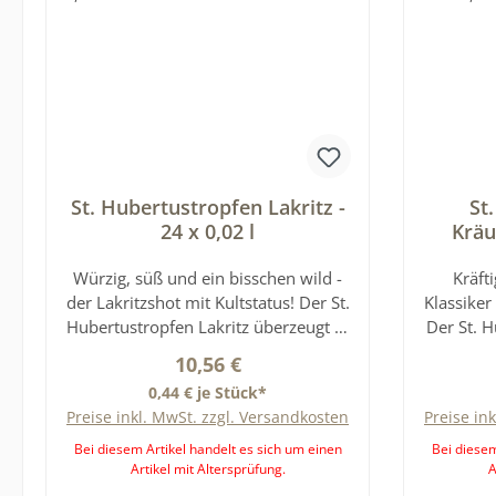
St. Hubertustropfen Lakritz -
St
24 x 0,02 l
Kräut
Würzig, süß und ein bisschen wild -
Kräft
der Lakritzshot mit Kultstatus! Der St.
Klassiker
Hubertustropfen Lakritz überzeugt in
Der St. H
der kleinen 0,02-l-Flasche mit einem
in der k
Regulärer Preis:
10,56 €
kräftigen Lakritzgeschmack,
der In
0,44 € je Stück*
kombiniert mit einer milden
Kräuters
Preise inkl. MwSt. zzgl. Versandkosten
Preise in
Kräuternote. Mit 15,3 % Vol. ist dieser
Alkoholg
Shot angenehm zu trinken - perfekt
ausg
Bei diesem Artikel handelt es sich um einen
Bei diesem
Artikel mit Altersprüfung.
A
für alle, die es etwas spezieller
aromatis