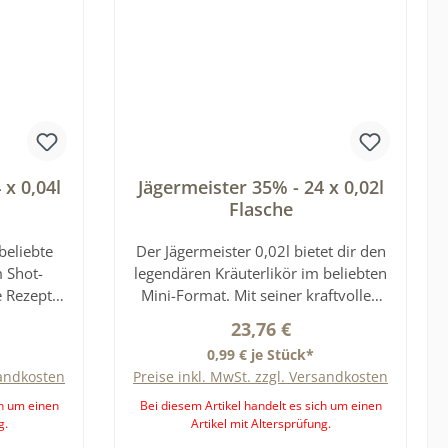
 x 0,04l
Jägermeister 35% - 24 x 0,02l
Flasche
 beliebte
Der Jägermeister 0,02l bietet dir den
m Shot-
legendären Kräuterlikör im beliebten
e Rezeptur
Mini-Format. Mit seiner kraftvollen
wählten
Rezeptur aus 56 ausgewählten
reis:
Regulärer Preis:
23,76 €
ewürzen
Kräutern, Wurzeln und Gewürzen
0,99 € je Stück*
tweit
liefert er vollen Geschmack in
sandkosten
Preise inkl. MwSt. zzgl. Versandkosten
ack -
handlicher Größe - ideal für
 würzig.
unterwegs, auf Partys oder als
ch um einen
Bei diesem Artikel handelt es sich um einen
g.
Artikel mit Altersprüfung.
 oder als
kleines Highlight zwischendurch.Der