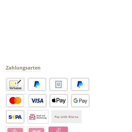
Zahlungsarten
Vorkasse
PayPal
Rechnungskauf
Später Bezahlen
PayPal Kredit- oder Debitkarte
Apple Pay
Google Pay
Pay with Klarna
SEPA Lastschrift
Kauf auf Rechnung über Produkt-Handel