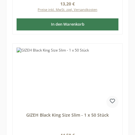
Regulärer Preis:
13,20 €
Preise inkl. MwSt. zzgl. Versandkosten
In den Warenkorb
GIZEH Black King Size Slim - 1 x 50 Stück
Regulärer Preis: