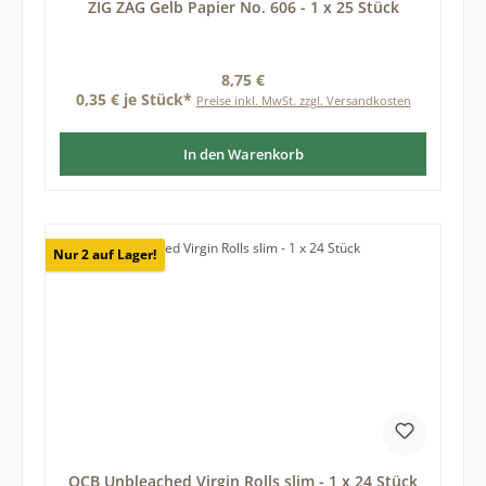
ZIG ZAG Gelb Papier No. 606 - 1 x 25 Stück
Regulärer Preis:
8,75 €
0,35 € je Stück*
Preise inkl. MwSt. zzgl. Versandkosten
In den Warenkorb
Nur 2 auf Lager!
OCB Unbleached Virgin Rolls slim - 1 x 24 Stück