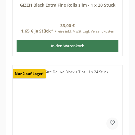
GIZEH Black Extra Fine Rolls slim - 1 x 20 Stück
Regulärer Preis:
33,00 €
1,65 € je Stück*
Preise inkl. MwSt. zzgl. Versandkosten
In den Warenkorb
Nur 2 auf Lager!