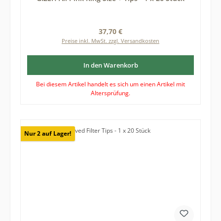
Regulärer Preis:
37,70 €
Preise inkl. MwSt. zzgl. Versandkosten
In den Warenkorb
Bei diesem Artikel handelt es sich um einen Artikel mit
Altersprüfung.
Nur 2 auf Lager!