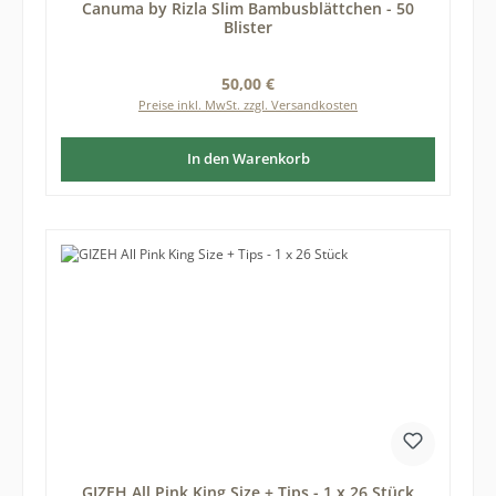
Canuma by Rizla Slim Bambusblättchen - 50
Blister
Regulärer Preis:
50,00 €
Preise inkl. MwSt. zzgl. Versandkosten
In den Warenkorb
GIZEH All Pink King Size + Tips - 1 x 26 Stück