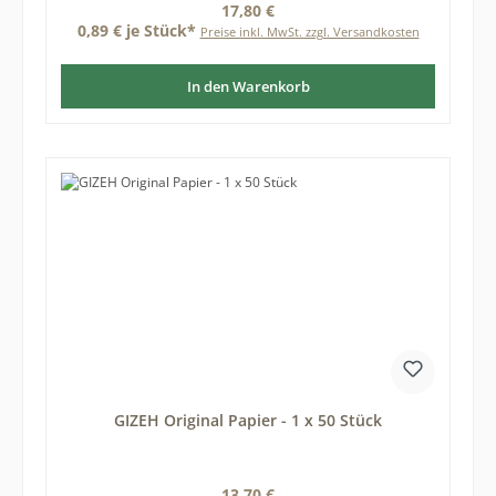
Regulärer Preis:
17,80 €
0,89 € je Stück*
Preise inkl. MwSt. zzgl. Versandkosten
In den Warenkorb
GIZEH Original Papier - 1 x 50 Stück
Regulärer Preis:
13,70 €