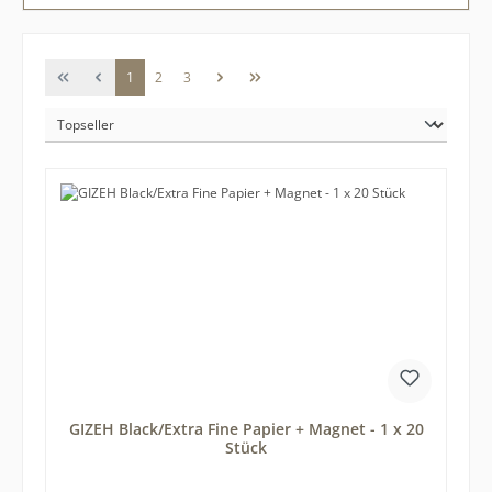
Seite
Seite
Seite
1
2
3
GIZEH Black/Extra Fine Papier + Magnet - 1 x 20
Stück