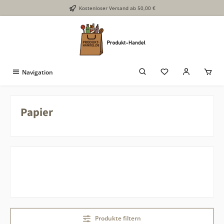
Kostenloser Versand ab 50,00 €
Zum Hauptinhalt springen
Navigation
Papier
Produkte filtern