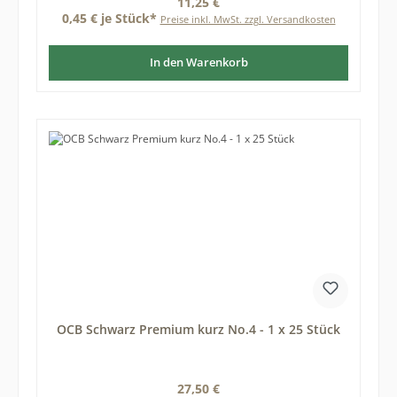
Regulärer Preis:
11,25 €
0,45 € je Stück*
Preise inkl. MwSt. zzgl. Versandkosten
In den Warenkorb
OCB Schwarz Premium kurz No.4 - 1 x 25 Stück
Regulärer Preis:
27,50 €