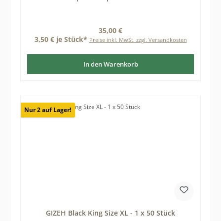
Regulärer Preis:
35,00 €
3,50 € je Stück*
Preise inkl. MwSt. zzgl. Versandkosten
In den Warenkorb
Nur 2 auf Lager!
GIZEH Black King Size XL - 1 x 50 Stück