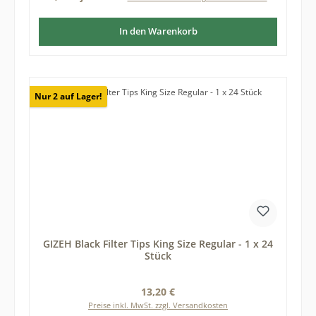
In den Warenkorb
Nur 2 auf Lager!
GIZEH Black Filter Tips King Size Regular - 1 x 24
Stück
Regulärer Preis:
13,20 €
Preise inkl. MwSt. zzgl. Versandkosten