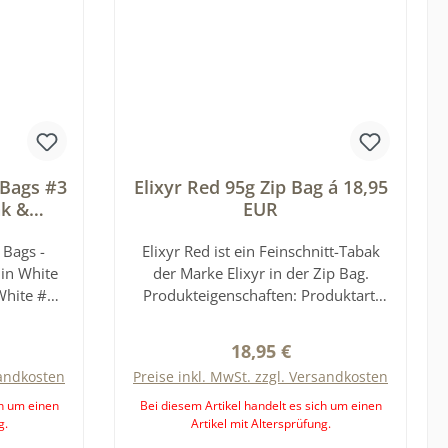
 Bags #3
Elixyr Red 95g Zip Bag á 18,95
k &
EUR
 x 17g
 Bags -
Elixyr Red ist ein Feinschnitt-Tabak
in White
der Marke Elixyr in der Zip Bag.
 White #3
Produkteigenschaften: Produktart:
 einen
Feinschnitt-Tabak (Drehtabak) Marke:
reis:
tabak mit
Elixyr Verpackung: Zip Bag
Regulärer Preis:
18,95 €
ideal für
Verwendung: Zur Herstellung von
sandkosten
Preise inkl. MwSt. zzgl. Versandkosten
 Stärke,
selbstgedrehten Zigaretten
malstärke
Aufbewahrung: Wiederverschließbare
ch um einen
Bei diesem Artikel handelt es sich um einen
g.
Artikel mit Altersprüfung.
berzeugt
Zip Bag zur Aufbewahrung des