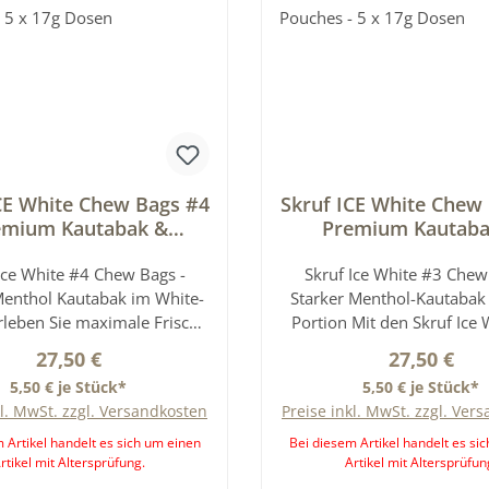
CE White Chew Bags #4
Skruf ICE White Chew
emium Kautabak &
Premium Kautaba
ine Pouches - 5 x 17g
Nikotine Pouches - 5
Ice White #4 Chew Bags -
Dosen
Skruf Ice White #3 Chew
Dosen
Menthol Kautabak im White-
Starker Menthol-Kautabak 
rleben Sie maximale Frische
Portion Mit den Skruf Ice
n Skruf Ice White #4 Chew
Chew Bags genießen Sie
Regulärer Preis:
Regulärer P
27,50 €
27,50 €
xtra starke Kautabakbeutel
erfrischenden Menthol-Kau
5,50 € je Stück*
5,50 € je Stück*
nsivem Menthol-Geschmack.
kräftiger Nikotinwirkung - 
kl. MwSt. zzgl. Versandkosten
Preise inkl. MwSt. zzgl. Ver
 Variante richtet sich an
alle, die mehr als mittlere
ne Anwender, die eine Snus
aber weniger als die Maxi
 Artikel handelt es sich um einen
Bei diesem Artikel handelt es si
rtikel mit Altersprüfung.
Artikel mit Altersprüfun
ive mit hohem Nikotingehalt
suchen. Der Geschmack ü