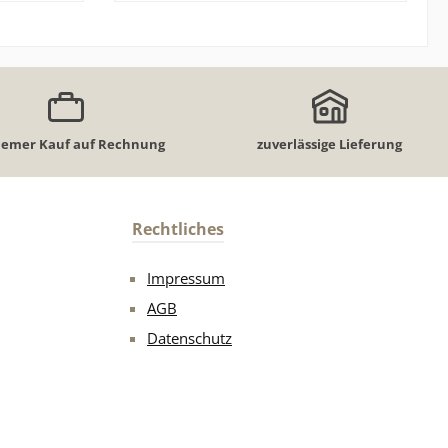
und einen
Tabaks
b
In den Warenkorb
fekt. Die
on Bags
Anwendung
diskret im
standard
iert ein
emer Kauf auf Rechnung
zuverlässige Lieferung
rlebnis -
#3 liefert
 von rund
schrittene
Rechtliches
, aber
orzugen.
Impressum
AGB
Datenschutz
Minze
 kaufen -
lität,