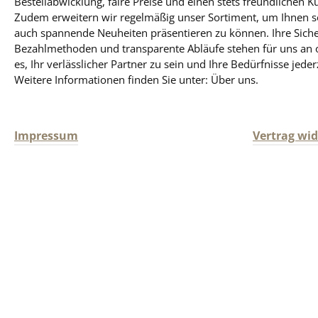
Bestellabwicklung, faire Preise und einen stets freundlichen K
Qualität!Das Produktdesign kann von
starke Wi
Zudem erweitern wir regelmäßig unser Sortiment, um Ihnen so
der Abbildung abweichen. Für
Prod
auch spannende Neuheiten präsentieren zu können. Ihre Siche
obenstehende Angaben wird keine
Abbi
Bezahlmethoden und transparente Abläufe stehen für uns an obe
Haftung übernommen. Bitte prüfen
obenste
es, Ihr verlässlicher Partner zu sein und Ihre Bedürfnisse jeder
Sie zusätzlich die Angaben auf der
Haftung übernommen. Bitte prüfen
Weitere Informationen finden Sie unter: Über uns.
Verpackung. Nur diese sind
Sie zus
verbindlich. Dies gilt auch für weitere
Verpackun
Angaben zu diesem Produkt, die uns
verbindli
Impressum
Vertrag wi
vom Hersteller zur Verfügung gestellt
Angaben 
werden.
vom Herst