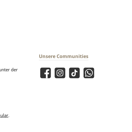
 Das
n der
 Für
rd keine
 auf der
ür weitere
Unsere Communities
, die uns
g gestellt
unter der
Facebook
Instagram
TikTok
WhatsApp
ular
.