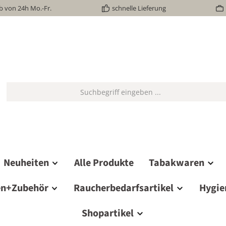
b von 24h Mo.-Fr.
schnelle Lieferung
Neuheiten
Alle Produkte
Tabakwaren
en+Zubehör
Raucherbedarfsartikel
Hygie
Shopartikel