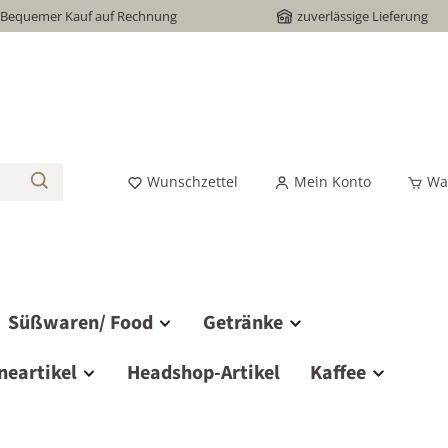
Bequemer Kauf auf Rechnung
zuverlässige Lieferung
Wunschzettel
Mein Konto
Wa
Süßwaren/ Food
Getränke
neartikel
Headshop-Artikel
Kaffee