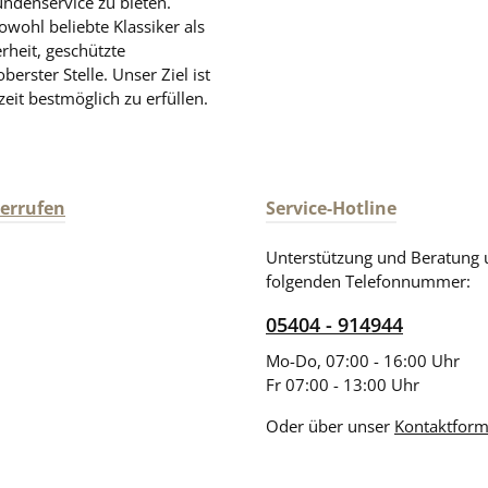
undenservice zu bieten.
rkung, diskret geliefert. Das
zuverlässige Wirkung.
wohl beliebte Klassiker als
uktdesign kann von der
Produktdesign kann vo
rheit, geschützte
ldung abweichen. Für
Abbildung abweichen.
rster Stelle. Unser Ziel ist
hende Angaben wird keine
obenstehende Angaben wi
zeit bestmöglich zu erfüllen.
Haftung übernommen. Bitte prüfen
ätzlich die Angaben auf der
Sie zusätzlich die Angaben
g. Nur diese sind
Verpackung. Nur diese sind
ch. Dies gilt auch für weitere
verbindlich. Dies gilt auch f
derrufen
Service-Hotline
zu diesem Produkt, die uns
Angaben zu diesem Produkt
eller zur Verfügung gestellt
vom Hersteller zur Verfügun
werden.
werden.
Unterstützung und Beratung 
folgenden Telefonnummer:
05404 - 914944
Mo-Do, 07:00 - 16:00 Uhr
Fr 07:00 - 13:00 Uhr
Oder über unser
Kontaktform