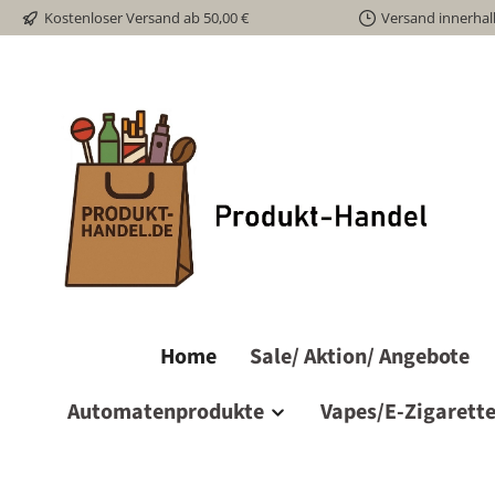
Kostenloser Versand ab 50,00 €
Versand innerhal
m Hauptinhalt springen
Zur Suche springen
Zur Hauptnavigation springen
Home
Sale/ Aktion/ Angebote
Automatenprodukte
Vapes/E-Zigarett