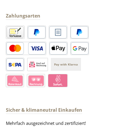
Zahlungsarten
Vorkasse
PayPal
Rechnungskauf
Später Bezahlen
PayPal Kredit- oder Debitkarte
Apple Pay
Google Pay
Pay with Klarna
SEPA Lastschrift
Kauf auf Rechnung über Produkt-Handel
Klarna Ratenkauf
Kauf auf Rechnung über Klarna
Klarna Pay Now
Sicher & klimaneutral Einkaufen
Mehrfach ausgezeichnet und zertifiziert!