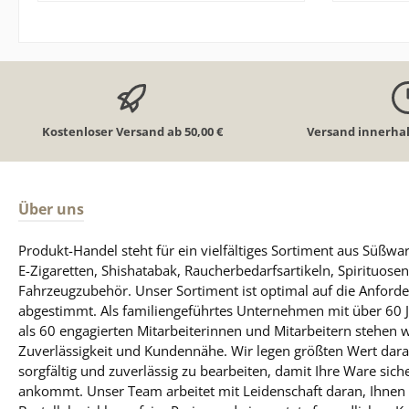
ganzen Tag über für Frische sorgt.
suchen, o
In den Warenkorb
Dank des White-Portion-Formats
Geschmac
bleiben die Chew Bags angenehm
Portion 
trocken an der Oberfläche, laufen
trock
weniger aus und bieten ein
Ausla
langanhaltendes Aromaerlebnis. Die
Me
Portionierung ist praktisch und
langanha
Kostenloser Versand ab 50,00 €
Versand innerhal
diskret - ideal für unterwegs oder in
Portio
Gesellschaft. Mit einem Nikotingehalt
Anwendung
von ca. 8 mg/g eignet sich Skruf #2
unterwegs
besonders für Anwender, die eine
Nikotinge
Über uns
Snus Alternative mit mittelstarkem
Skruf #4 
Nikotinlevel bevorzugen.
intens
Produkt-Handel steht für ein vielfältiges Sortiment aus Süßw
Produktdetails: Marke: Skruf Produkt:
perfekt 
E-Zigaretten, Shishatabak, Raucherbedarfsartikeln, Spirituose
Ice White #2 Chew Bags Format:
Marke: Skruf Produkt:
Fahrzeugzubehör. Unser Sortiment ist optimal auf die Anfo
White Portion Stärke: #2 - mittel
Chew Bags Format: Wh
abgestimmt. Als familiengeführtes Unternehmen mit über 60 
Geschmack: Menthol / Minze Nikotin:
Stärke: #
als 60 engagierten Mitarbeiterinnen und Mitarbeitern stehen 
ca. 8 mg/g Inhalt: ca. 20 Beutel pro
Menthol / Minze Niko
Zuverlässigkeit und Kundennähe. Wir legen größten Wert darauf
Dose Jetzt Skruf Ice White Chew Bags
Inhalt: c
sorgfältig und zuverlässig zu bearbeiten, damit Ihre Ware sich
online kaufen - diskreter Versand,
Skruf Ic
ankommt. Unser Team arbeitet mit Leidenschaft daran, Ihnen 
frischer Geschmack, geprüfte
kaufen