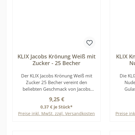
KLIX Jacobs Krönung Weiß mit
KLIX K
Zucker - 25 Becher
Nu
Der KLIX Jacobs Krönung Weiß mit
Die KLI
Zucker 25 Becher vereint den
Nudel
beliebten Geschmack von Jacobs
Gula
Krönung mit einer harmonisch
praktis
Regulärer Preis:
9,25 €
abgestimmten Milch- und
Becher 
0,37 € je Stück*
Zuckerzugabe. Die praktischen
Heißget
Preise inkl. MwSt. zzgl. Versandkosten
Preise in
Einzelbecher wurden speziell für
und ermö
KLIX-Heißgetränkeautomaten
komfor
In den Warenkorb
entwickelt und ermöglichen eine
Ein