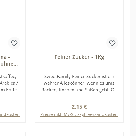
ma -
Feiner Zucker - 1Kg
Bohne
tkaffee,
SweetFamily Feiner Zucker ist ein
Arabica /
wahrer Alleskönner, wenn es ums
um Kaffee
Backen, Kochen und Süßen geht. Ob
feegenuss
zur Zubereitung von Gebäck oder
rema von
Desserts, zum Süßen von Kaffee und
reis:
Regulärer Preis:
2,15 €
ogene
Tee oder zum Abschmecken von
sandkosten
Preise inkl. MwSt. zzgl. Versandkosten
ertigen
Saucen - Feiner Zucker ist für
tigen
vielfältige Anwendungen und Rezepte
b
In den Warenkorb
r ein
die ideale Zutat.Dieses Produkt wird