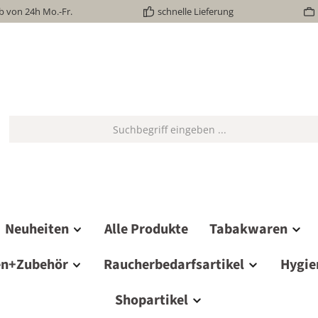
b von 24h Mo.-Fr.
schnelle Lieferung
Neuheiten
Alle Produkte
Tabakwaren
en+Zubehör
Raucherbedarfsartikel
Hygie
Shopartikel