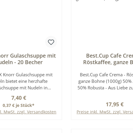
norr Gulaschsuppe mit
Best.Cup Cafe Cre
deln - 20 Becher
Röstkaffee, ganze 
(1000g)
X Knorr Gulaschsuppe mit
Best.Cup Cafe Crema - Rös
n bietet eine herzhafte
ganze Bohne (1000g) 50% 
schsuppe mit Nudeln in
50% Robusta - Aus Liebe z
chen Einzelportionen. Die
Erleben Sie perfekten Kaf
Regulärer Preis:
7,40 €
wurden speziell für KLIX-
mit dem Premium Cafe C
Regulärer P
17,95 €
0,37 € je Stück*
ränkeautomaten entwickelt
Best.Cup. Die ausgew
kl. MwSt. zzgl. Versandkosten
Preise inkl. MwSt. zzgl. Ver
glichen eine schnelle sowie
Mischung aus 50 % hochw
table Zubereitung. Jeder
Arabica- und 50 % kräf
In den Warenkorb
In den Warenkor
zelbecher enthält eine
Robustabohnen sorgt fü