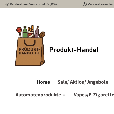
Kostenloser Versand ab 50,00 €
Versand innerhal
m Hauptinhalt springen
Zur Suche springen
Zur Hauptnavigation springen
Home
Sale/ Aktion/ Angebote
Automatenprodukte
Vapes/E-Zigarett