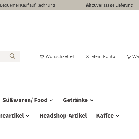
Bequemer Kauf auf Rechnung
zuverlässige Lieferung
Wunschzettel
Mein Konto
Wa
Süßwaren/ Food
Getränke
neartikel
Headshop-Artikel
Kaffee