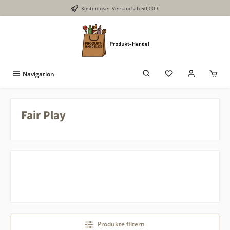
Kostenloser Versand ab 50,00 €
Zum Hauptinhalt springen
Navigation
Fair Play
Produkte filtern