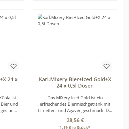
ruchtigen
b
In den Warenkorb
schende
4er Tray
ch das
estivals,
at für
et es sein
trendigen
Blue die
fruchtige
eßen
ung: Bier
r und 29%
+X 24 x
Karl.Mixery Bier+Iced Gold+X
ink mit
24 x 0,5l Dosen
. Das
n der
XCola ist
Das MiXery Iced Gold ist ein
r
 Bier und
erfrischendes Biermischgetränk mit
rd keine
figes und
Limetten- und Agavengeschmack. Die
rlebnis.
Kombination aus spritziger Limette
reis:
Regulärer Preis:
28,56 €
 auf der
dem Bier
und leicht süßer Agave sorgt für ein
1,19 € je Stück*