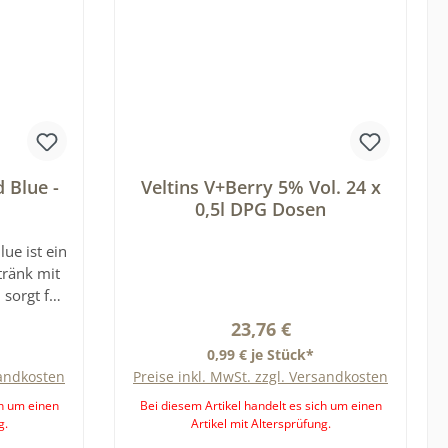
 Blue -
Veltins V+Berry 5% Vol. 24 x
0,5l DPG Dosen
ue ist ein
tränk mit
sorgt für
ziges
reis:
Regulärer Preis:
23,76 €
nation aus
0,99 € je Stück*
 verleiht
sandkosten
Preise inkl. MwSt. zzgl. Versandkosten
akter.
ch um einen
Bei diesem Artikel handelt es sich um einen
g.
Artikel mit Altersprüfung.
ery für