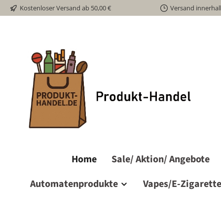
Kostenloser Versand ab 50,00 €
Versand innerhal
m Hauptinhalt springen
Zur Suche springen
Zur Hauptnavigation springen
Home
Sale/ Aktion/ Angebote
Automatenprodukte
Vapes/E-Zigarett