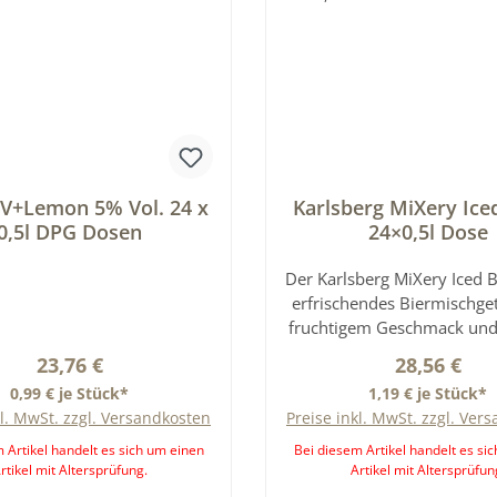
 V+Lemon 5% Vol. 24 x
Karlsberg MiXery Iced
0,5l DPG Dosen
24×0,5l Dose
Der Karlsberg MiXery Iced Bl
erfrischendes Biermischge
fruchtigem Geschmack und 
ein modernes und sprit
Regulärer Preis:
Regulärer P
23,76 €
28,56 €
Genusserlebnis. Die Kombi
0,99 € je Stück*
1,19 € je Stück*
Bier und fruchtigen Aromen
kl. MwSt. zzgl. Versandkosten
Preise inkl. MwSt. zzgl. Ver
dem Drink seinen
unverwechselbaren Char
 Artikel handelt es sich um einen
Bei diesem Artikel handelt es si
rtikel mit Altersprüfung.
Artikel mit Altersprüfun
Besonders beliebt ist MiX