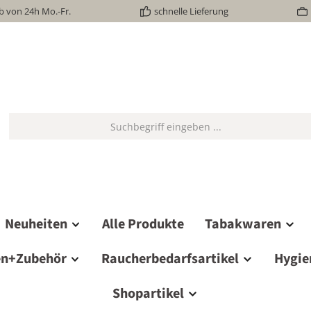
b von 24h Mo.-Fr.
schnelle Lieferung
Neuheiten
Alle Produkte
Tabakwaren
en+Zubehör
Raucherbedarfsartikel
Hygie
Shopartikel