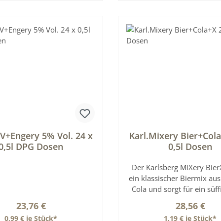
seinen leichten, süßlich-f
In den Warenkorb
In den Warenkor
Geschmack und die erfri
Wirkung. Im praktischen 2
mit 0,5l Dosen eignet si
Getränk ideal für Partys, F
Nachtleben oder als Vorr
zuhause. Gut gekühlt entfalt
volles Aroma. Mit seinem 
Profil ist der MiXery Iced 
perfekte Wahl für alle, die 
Biermixgetränke geni
möchten.Verkehrsbezeichn
mischgetränk aus 71% Bie
 V+Engery 5% Vol. 24 x
Karl.Mixery Bier+Cola
koffeinhaltigem Energydr
0,5l DPG Dosen
0,5l Dosen
Mehrfrucht-Geschmack
Produktdesign kann vo
Der Karlsberg MiXery Bier
Abbildung abweichen. Fü
ein klassischer Biermix aus
obenstehende Angaben wi
Cola und sorgt für ein süf
Haftung übernommen. Bitte prüfen
erfrischendes Geschmackse
Regulärer Preis:
Regulärer P
23,76 €
28,56 €
Sie zusätzlich die Angaben
Die Kombination aus mil
Verpackung. Nur diese sind
0,99 € je Stück*
1,19 € je Stück*