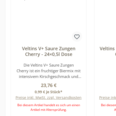
Veltins V+ Saure Zungen
Veltins
Cherry - 24×0,5l Dose
Die Veltins V+ Saure Zungen
Cherry ist ein fruchtiger Biermix mit
intensivem Kirschgeschmack und
sorgt für ein außergewöhnliches
Regulärer Preis:
23,76 €
Geschmackserlebnis. Die
0,99 € je Stück*
Kombination aus Veltins Bier und
Preise inkl. MwSt. zzgl. Versandkosten
Preise in
fruchtiger Kirschnote erinnert
geschmacklich an beliebte saure
Bei diesem Artikel handelt es sich um einen
Bei diesem
Artikel mit Altersprüfung.
A
Süßigkeiten und bietet eine süß-