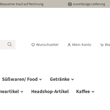
Bequemer Kauf auf Rechnung
zuverlässige Lieferung
Wunschzettel
Mein Konto
Wa
Süßwaren/ Food
Getränke
neartikel
Headshop-Artikel
Kaffee