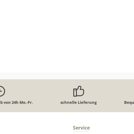
aromatisiert mit Citr
Vodka.Zutaten: Bier (W
GERSTENMALZ, Hopfen), 
Zucker, Citrus-Vodkaa
Säuerungmittel Citronens
Produktdesign kann vo
Abbildung abweichen. Fü
obenstehende Angaben wi
Haftung übernommen. Bitte prüfen
Sie zusätzlich die Angaben
Verpackung. Nur diese sind
verbindlich. Dies gilt auch f
Angaben zu diesem Produkt
vom Hersteller zur Verfügun
werden.
b von 24h Mo.-Fr.
schnelle Lieferung
Bequ
Service