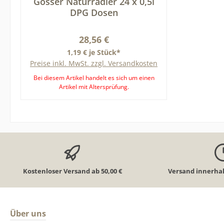
Gösser Naturradler 24 x 0,5l
Hopfenextrakt), Wasser, Zucker,
DPG Dosen
Kohlensäure, Farbstoff E150c,
natürliches Aroma, Säuerungsmittel
Regulärer Preis:
28,56 €
E338, Antioxidationsmittel
Ascorbinsäure. Das Produktdesign
1,19 € je Stück*
kann von der Abbildung abweichen.
Preise inkl. MwSt. zzgl. Versandkosten
Für obenstehende Angaben wird
Bei diesem Artikel handelt es sich um einen
keine Haftung übernommen. Bitte
Artikel mit Altersprüfung.
prüfen Sie zusätzlich die Angaben auf
In den Warenkorb
der Verpackung. Nur diese sind
verbindlich. Dies gilt auch für weitere
Angaben zu diesem Produkt, die uns
vom Hersteller zur Verfügung gestellt
werden.
Kostenloser Versand ab 50,00 €
Versand innerhal
Über uns