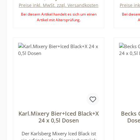
AromaNährwertangaben je
Preise inkl. MwSt. zzgl. Versandkosten
Preise in
100ml:Brennwert 72 kcal / 301
Bei diesem Artikel handelt es sich um einen
Bei diesem
kJ Fett <0,5g, davon gesättigte
Artikel mit Altersprüfung.
A
Fettsäuren <0,1gKohlenhydrate 9,9g,
davon Zucker 7,5gEiweiß 0,5gSalz
<0,01gAlkoholgehalt 5,0% Vol Das
Produktdesign kann von der
Abbildung abweichen. Für
obenstehende Angaben wird keine
Haftung übernommen. Bitte prüfen
Sie zusätzlich die Angaben auf der
Verpackung. Nur diese sind
verbindlich. Dies gilt auch für weitere
Angaben zu diesem Produkt, die uns
vom Hersteller zur Verfügung gestellt
werden.
Karl.Mixery Bier+Iced Black+X
Becks 
24 x 0,5l Dosen
Dose
Der Karlsberg Mixery Iced Black ist