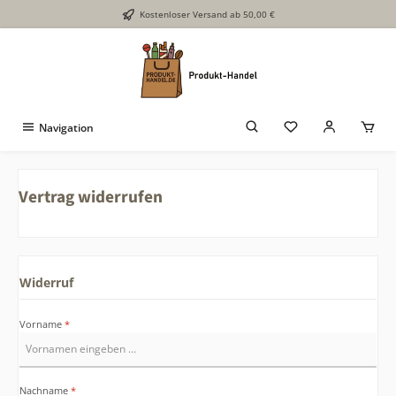
Kostenloser Versand ab 50,00 €
Zum Hauptinhalt springen
Navigation
Vertrag widerrufen
Widerruf
Vorname
*
Nachname
*