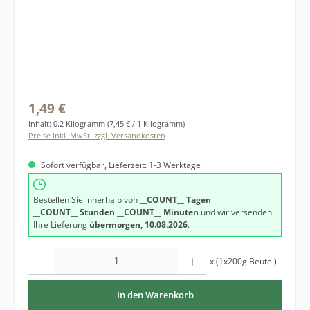
Regulärer Preis:
1,49 €
Inhalt:
0.2 Kilogramm
(7,45 € / 1 Kilogramm)
Preise inkl. MwSt. zzgl. Versandkosten
Sofort verfügbar, Lieferzeit: 1-3 Werktage
Bestellen Sie innerhalb von
__COUNT__ Tagen
__COUNT__ Stunden
__COUNT__ Minuten
und wir versenden
Ihre Lieferung
übermorgen, 10.08.2026
.
Produkt Anzahl: Gib den gewünschten Wert ein oder benutze die Schaltfläche
x (1x200g Beutel)
In den Warenkorb