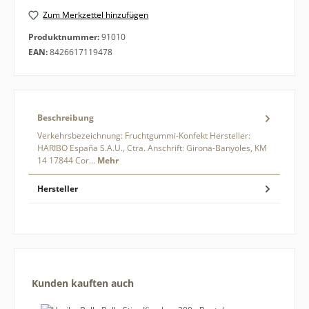
Zum Merkzettel hinzufügen
Produktnummer:
91010
EAN:
8426617119478
Beschreibung
Verkehrsbezeichnung: Fruchtgummi-Konfekt Hersteller:
HARIBO España S.A.U., Ctra. Anschrift: Girona-Banyoles, KM
14 17844 Cor…
Mehr
Hersteller
Produktgalerie überspringen
Kunden kauften auch