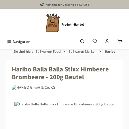
Kostenloser Versand ab 50,00 €
Zum Hauptinhalt springen
Navigation
Sie sind hier:
Süßwaren/ Food
Süßwaren Marken
Haribo
Haribo Balla Balla Stixx Himbeere
Brombeere - 200g Beutel
Bildergalerie überspringen