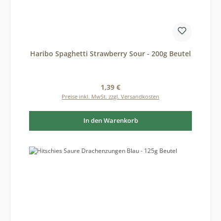
Haribo Spaghetti Strawberry Sour - 200g Beutel
Regulärer Preis:
1,39 €
Preise inkl. MwSt. zzgl. Versandkosten
In den Warenkorb