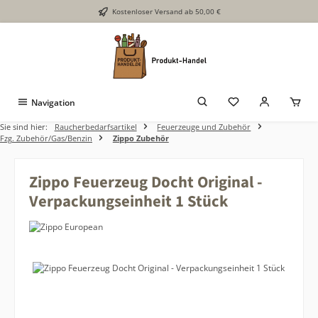
Kostenloser Versand ab 50,00 €
Zum Hauptinhalt springen
Navigation
Sie sind hier:
Raucherbedarfsartikel
Feuerzeuge und Zubehör
Fzg. Zubehör/Gas/Benzin
Zippo Zubehör
Zippo Feuerzeug Docht Original -
Verpackungseinheit 1 Stück
Bildergalerie überspringen