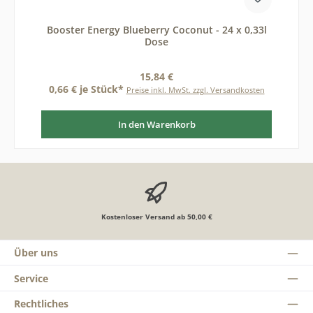
Booster Energy Blueberry Coconut - 24 x 0,33l
Dose
Regulärer Preis:
15,84 €
0,66 € je Stück*
Preise inkl. MwSt. zzgl. Versandkosten
In den Warenkorb
Kostenloser Versand ab 50,00 €
Über uns
Service
Rechtliches