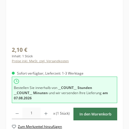
Regulärer Preis:
2,10 €
Inhalt:
1 Stück
Preise inkl. MwSt. zzgl. Versandkosten
Sofort verfügbar, Lieferzeit: 1-3 Werktage
Bestellen Sie innerhalb von
__COUNT__ Stunden
__COUNT__ Minuten
und wir versenden Ihre Lieferung
am
07.08.2026
Produkt Anzahl: Gib den gewünschten Wert ein oder benutze die Schaltfläche
x (1 Stück)
In den Warenkorb
Zum Merkzettel hinzufügen