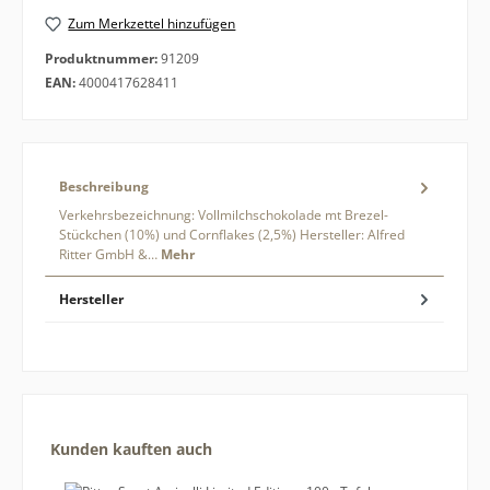
Zum Merkzettel hinzufügen
Produktnummer:
91209
EAN:
4000417628411
Beschreibung
Verkehrsbezeichnung: Vollmilchschokolade mt Brezel-
Stückchen (10%) und Cornflakes (2,5%) Hersteller: Alfred
Ritter GmbH &…
Mehr
Hersteller
Produktgalerie überspringen
Kunden kauften auch