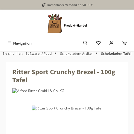
Kostenloser Versand ab 50,00 €
Zum Hauptinhalt springen
Navigation
Sie sind hier:
Süßwaren/ Food
Schokoladen- Artikel
Schokoladen Tafel
Ritter Sport Crunchy Brezel - 100g
Tafel
Bildergalerie überspringen