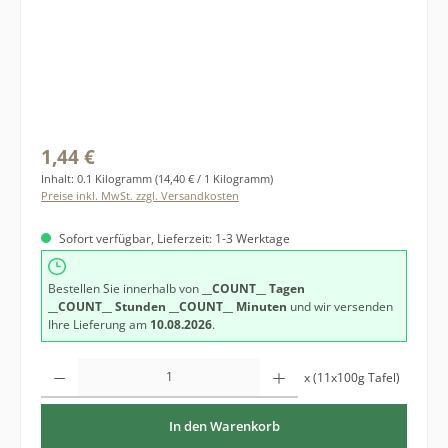
Regulärer Preis:
1,44 €
Inhalt:
0.1 Kilogramm
(14,40 € / 1 Kilogramm)
Preise inkl. MwSt. zzgl. Versandkosten
Sofort verfügbar, Lieferzeit: 1-3 Werktage
Bestellen Sie innerhalb von
__COUNT__ Tagen
__COUNT__ Stunden
__COUNT__ Minuten
und wir versenden
Ihre Lieferung am
10.08.2026
.
Produkt Anzahl: Gib den gewünschten Wert ein oder benutze die Schaltfläche
x (11x100g Tafel)
In den Warenkorb