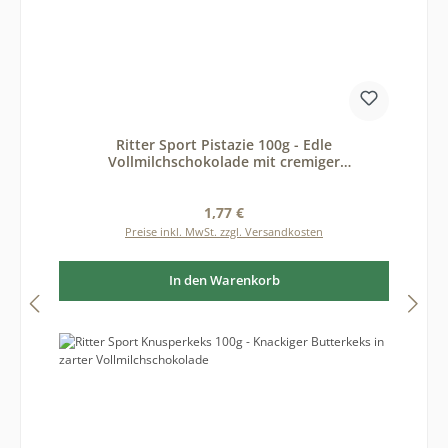
Ritter Sport Pistazie 100g - Edle
Vollmilchschokolade mit cremiger
Pistazienfüllung
Regulärer Preis:
1,77 €
Preise inkl. MwSt. zzgl. Versandkosten
In den Warenkorb