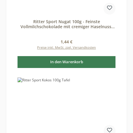
Ritter Sport Nugat 100g - Feinste
Vollmilchschokolade mit cremiger Haselnuss-
Nugat-Füllung
Regulärer Preis:
1,44 €
Preise inkl. MwSt. zzgl. Versandkosten
In den Warenkorb