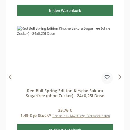
In den Warenkorb
Red Bull Spring Edition Kirsche Sakura
Sugarfree (ohne Zucker) - 24x0,25l Dose
Regulärer Preis:
35,76 €
1,49 € je Stück*
Preise inkl. MwSt. zzgl. Versandkosten
In den Warenkorb