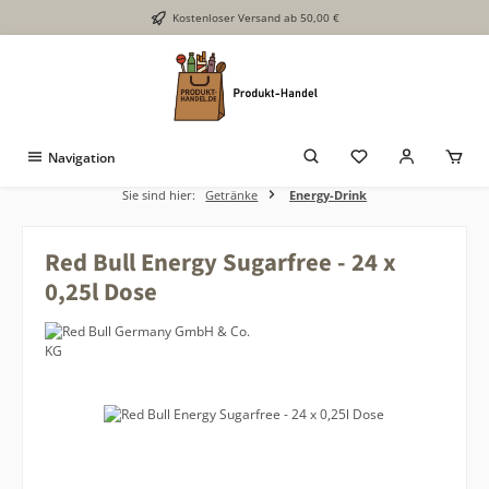
Kostenloser Versand ab 50,00 €
Zum Hauptinhalt springen
Navigation
Sie sind hier:
Getränke
Energy-Drink
Red Bull Energy Sugarfree - 24 x
0,25l Dose
Bildergalerie überspringen