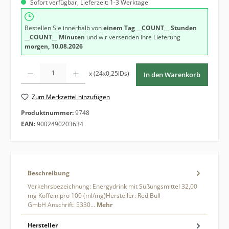
Sofort verfügbar, Lieferzeit: 1-3 Werktage
Bestellen Sie innerhalb von
einem Tag
__COUNT__ Stunden
__COUNT__ Minuten
und wir versenden Ihre Lieferung
morgen, 10.08.2026
Produkt Anzahl: Gib den gewünschten Wert ein oder benutze die Schaltfläche
x (24x0,25lDs)
In den Warenkorb
Zum Merkzettel hinzufügen
Produktnummer:
9748
EAN:
9002490203634
Beschreibung
Verkehrsbezeichnung: Energydrink mit Süßungsmittel 32,00
mg Koffein pro 100 (ml/mg)Hersteller: Red Bull
GmbH Anschrift: 5330…
Mehr
Hersteller