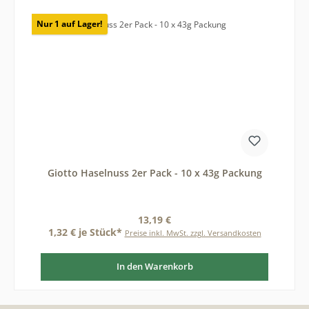
Nur 1 auf Lager!
Giotto Haselnuss 2er Pack - 10 x 43g Packung
Regulärer Preis:
13,19 €
1,32 € je Stück*
Preise inkl. MwSt. zzgl. Versandkosten
In den Warenkorb