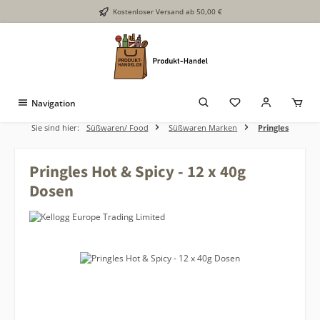
Kostenloser Versand ab 50,00 €
Zum Hauptinhalt springen
Navigation
Sie sind hier:
Süßwaren/ Food
Süßwaren Marken
Pringles
Pringles Hot & Spicy - 12 x 40g
Dosen
Bildergalerie überspringen