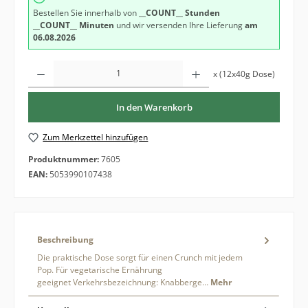
Bestellen Sie innerhalb von
__COUNT__ Stunden
__COUNT__ Minuten
und wir versenden Ihre Lieferung
am
06.08.2026
Produkt Anzahl: Gib den gewünschten Wert ein oder benutze die Schaltfläche
x (12x40g Dose)
In den Warenkorb
Zum Merkzettel hinzufügen
Produktnummer:
7605
EAN:
5053990107438
Beschreibung
Die praktische Dose sorgt für einen Crunch mit jedem
Pop. Für vegetarische Ernährung
geeignet Verkehrsbezeichnung: Knabberge…
Mehr