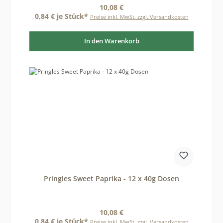
Regulärer Preis:
10,08 €
0,84 € je Stück*
Preise inkl. MwSt. zzgl. Versandkosten
In den Warenkorb
Pringles Sweet Paprika - 12 x 40g Dosen
Regulärer Preis:
10,08 €
0,84 € je Stück*
Preise inkl. MwSt. zzgl. Versandkosten