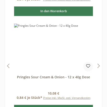
In den Warenkorb
Pringles Sour Cream & Onion - 12 x 40g Dose
Regulärer Preis:
10,08 €
0,84 € je Stück*
Preise inkl. MwSt. zzgl. Versandkosten