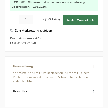
__COUNT__ Minuten
und wir versenden Ihre Lieferung
übermorgen, 10.08.2026
.
Produkt Anzahl: Gib den gewünschten Wert ein oder benutze die Schaltfläche
x (1x5 Stück)
In den Warenkorb
Zum Merkzettel hinzufügen
Produktnummer:
4206
EAN:
4260330152848
Beschreibung
5er Würfel Serie mit 4 verschiedenen Pfeifen Mit kleinem
Pfeifen-Lexikon auf der Rückseite Schwefelfrei sicher und
stabil da…
Mehr
Hersteller