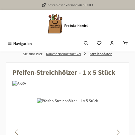
Kostenloser Versand ab 50,00 €
Zum Hauptinhalt springen
Navigation
Sie sind hier:
Raucherbedarfsartikel
Streichhölzer
Pfeifen-Streichhölzer - 1 x 5 Stück
Bildergalerie überspringen