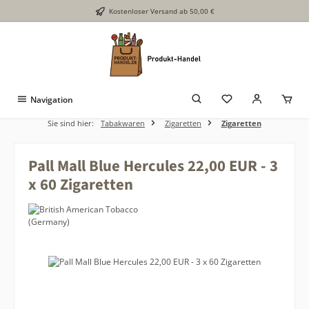
Kostenloser Versand ab 50,00 €
Zum Hauptinhalt springen
Navigation
Sie sind hier:
Tabakwaren
Zigaretten
Zigaretten
Pall Mall Blue Hercules 22,00 EUR - 3
x 60 Zigaretten
Bildergalerie überspringen