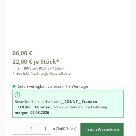
Regulärer Preis:
66,00 €
22,00 € je Stück*
Inhalt:
180 Stück
(0,37 € / 1 Stück)
Preise inkl. MwSt. zzgl. Versandkosten
Sofort verfügbar, Lieferzeit: 1-3 Werktage
Bestellen Sie innerhalb von
__COUNT__ Stunden
__COUNT__ Minuten
und wir versenden Ihre Lieferung
morgen, 07.08.2026
Produkt Anzahl: Gib den gewünschten Wert ein oder benutze die Schaltfläche
x (3x60 Stück)
In den Warenkorb