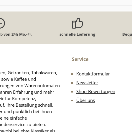
b von 24h Mo.-Fr.
schnelle Lieferung
Bequ
Service
aren, Getränken, Tabakwaren,
Kontaktformular
n sowie Kaffee und
Newsletter
rderungen von Warenautomaten
Shop-Bewertungen
Jahren Erfahrung und mehr
wir für Kompetenz,
Über uns
, Ihre Bestellung schnell,
er und pünktlich bei Ihnen
eine einfache
undenservice zu bieten.
wohl beliebte Klassiker als