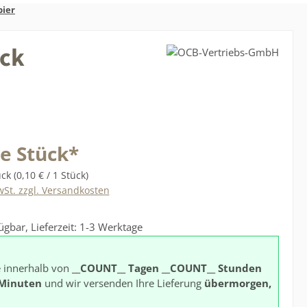
pier
ück
s:
je Stück*
ück
(0,10 € / 1 Stück)
wSt. zzgl. Versandkosten
ügbar, Lieferzeit: 1-3 Werktage
e innerhalb von
__COUNT__ Tagen
__COUNT__ Stunden
Minuten
und wir versenden Ihre Lieferung
übermorgen,