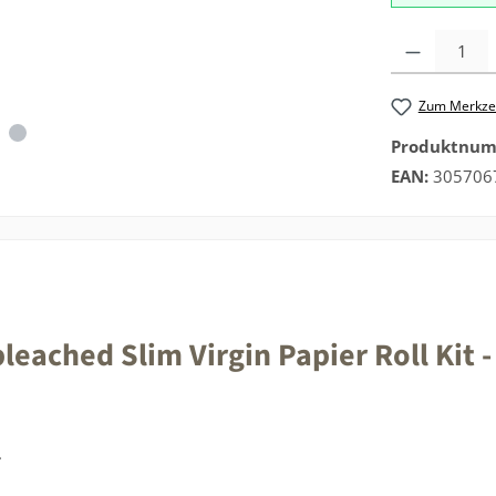
Produkt Anzah
Zum Merkzet
Produktnu
EAN:
305706
ached Slim Virgin Papier Roll Kit - 
.