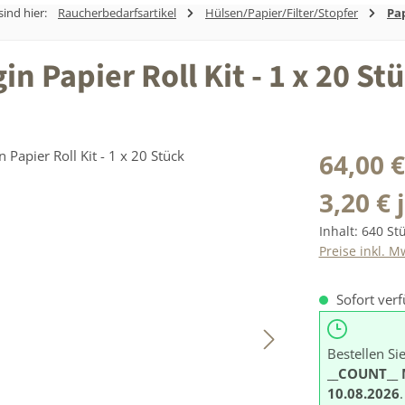
sind hier:
Raucherbedarfsartikel
Hülsen/Papier/Filter/Stopfer
Pa
 Papier Roll Kit - 1 x 20 St
Regulärer Prei
64,00 €
3,20 € 
Inhalt:
640 St
Preise inkl. M
Sofort verf
Bestellen Si
__COUNT__ 
10.08.2026
.