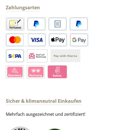
Zahlungsarten
Vorkasse
PayPal
Rechnungskauf
Später Bezahlen
PayPal Kredit- oder Debitkarte
Apple Pay
Google Pay
Pay with Klarna
SEPA Lastschrift
Kauf auf Rechnung über Produkt-Handel
Klarna Ratenkauf
Kauf auf Rechnung über Klarna
Klarna Pay Now
Sicher & klimaneutral Einkaufen
Mehrfach ausgezeichnet und zertifiziert!