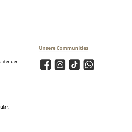
Unsere Communities
unter der
Facebook
Instagram
TikTok
WhatsApp
ular
.