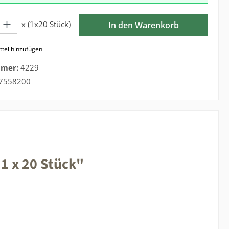
l: Gib den gewünschten Wert ein oder benutze die Schaltflächen 
x (1x20 Stück)
In den Warenkorb
tel hinzufügen
mmer:
4229
7558200
1 x 20 Stück"