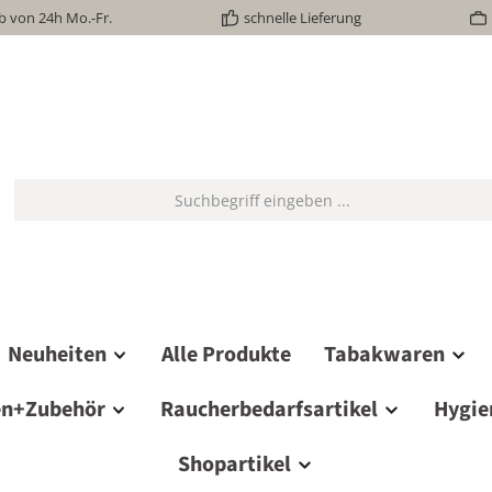
b von 24h Mo.-Fr.
schnelle Lieferung
Neuheiten
Alle Produkte
Tabakwaren
en+Zubehör
Raucherbedarfsartikel
Hygie
Shopartikel