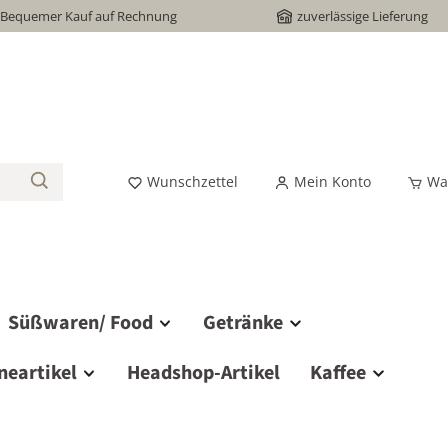
Bequemer Kauf auf Rechnung
zuverlässige Lieferung
Wunschzettel
Mein Konto
Wa
Süßwaren/ Food
Getränke
neartikel
Headshop-Artikel
Kaffee