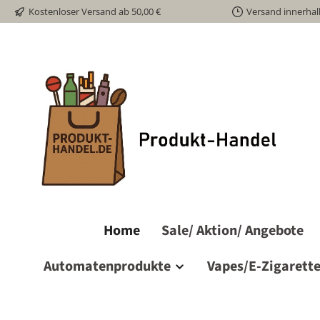
Kostenloser Versand ab 50,00 €
Versand innerhal
m Hauptinhalt springen
Zur Suche springen
Zur Hauptnavigation springen
Home
Sale/ Aktion/ Angebote
Automatenprodukte
Vapes/E-Zigarett