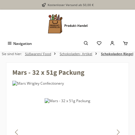
Kostenloser Versand ab 50,00 €
Zum Hauptinhalt springen
Navigation
Sie sind hier:
Süßwaren/ Food
Schokoladen- Artikel
Schokoladen Riegel
Mars - 32 x 51g Packung
Bildergalerie überspringen