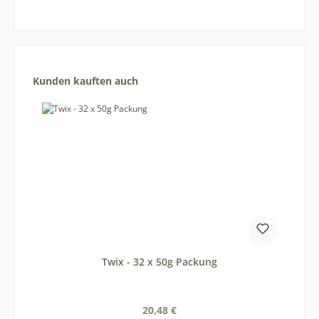
Produktgalerie überspringen
Kunden kauften auch
Twix - 32 x 50g Packung
Regulärer Preis:
20,48 €