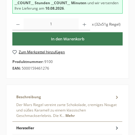
__COUNT__ Stunden
__COUNT__ Minuten
und wir versenden
Ihre Lieferung am
10.08.2026
.
Produkt Anzahl: Gib den gewünschten Wert ein oder benutze die Schaltfläche
x (32x51g Riegel)
In den Warenkorb
Zum Merkzettel hinzufügen
Produktnummer:
9100
EAN:
5000159461276
Beschreibung
Der Mars Riegel vereint zarte Schokolade, cremiges Nougat
und süßes Karamell zu einem klassischen
Geschmackserlebnis. Die K…
Mehr
Hersteller