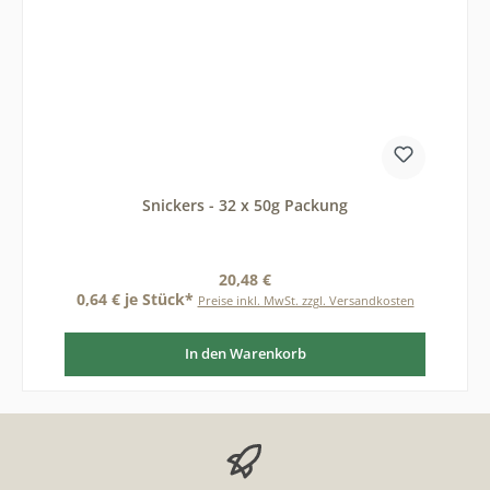
Snickers - 32 x 50g Packung
Regulärer Preis:
20,48 €
0,64 € je Stück*
Preise inkl. MwSt. zzgl. Versandkosten
In den Warenkorb