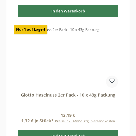
In den Warenkorb
Nur 1 auf Lager!
Giotto Haselnuss 2er Pack - 10 x 43g Packung
Regulärer Preis:
13,19 €
1,32 € je Stück*
Preise inkl. MwSt. zzgl. Versandkosten
In den Warenkorb