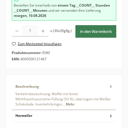
Bestellen Sie innerhalb von
einem Tag
__COUNT__ Stunden
__COUNT__ Minuten
und wir versenden Ihre Lieferung
morgen, 10.08.2026
Produkt Anzahl: Gib den gewünschten Wert ein oder benutze die Schaltfläche
x (30x39gRg.)
In den Warenkorb
Zum Merkzettel hinzufügen
Produktnummer:
9580
EAN:
8000500121467
Beschreibung
Verkehrsbezeichnung: Waffel mit feiner
Milchhaselnusscreme-Füllung (53 %), überzogen mit Weißer
Schokolade. Inverkehrbringer…
Mehr
Hersteller