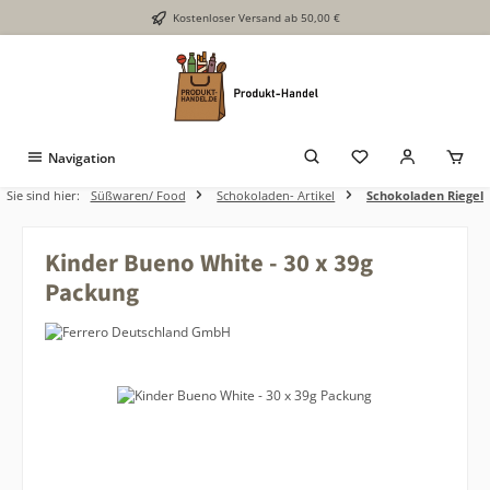
Kostenloser Versand ab 50,00 €
Zum Hauptinhalt springen
Navigation
Sie sind hier:
Süßwaren/ Food
Schokoladen- Artikel
Schokoladen Riegel
Kinder Bueno White - 30 x 39g
Packung
Bildergalerie überspringen