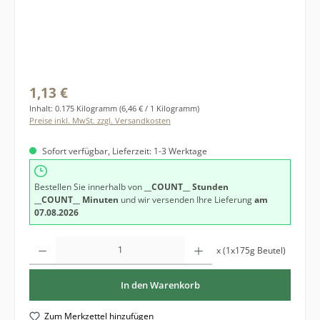
Regulärer Preis:
1,13 €
Inhalt:
0.175 Kilogramm
(6,46 € / 1 Kilogramm)
Preise inkl. MwSt. zzgl. Versandkosten
Sofort verfügbar, Lieferzeit: 1-3 Werktage
Bestellen Sie innerhalb von
__COUNT__ Stunden
__COUNT__ Minuten
und wir versenden Ihre Lieferung
am
07.08.2026
Produkt Anzahl: Gib den gewünschten Wert ein oder benutze die Schaltfläche
x (1x175g Beutel)
In den Warenkorb
Zum Merkzettel hinzufügen