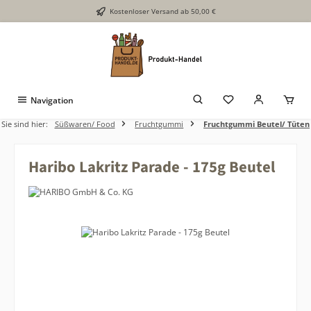
Kostenloser Versand ab 50,00 €
Zum Hauptinhalt springen
Navigation
Sie sind hier:
Süßwaren/ Food
Fruchtgummi
Fruchtgummi Beutel/ Tüten
Haribo Lakritz Parade - 175g Beutel
Bildergalerie überspringen