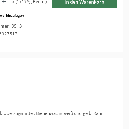
x (1x175g Beutel)
In den Warenkorb
tel hinzufügen
mmer:
9513
6327517
l; Überzugsmittel: Bienenwachs weiß und gelb. Kann