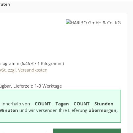
Tüten
s:
Kilogramm
(6,46 € / 1 Kilogramm)
wSt. zzgl. Versandkosten
ügbar, Lieferzeit: 1-3 Werktage
e innerhalb von
__COUNT__ Tagen
__COUNT__ Stunden
Minuten
und wir versenden Ihre Lieferung
übermorgen,
l: Gib den gewünschten Wert ein oder benutze die Schaltflächen 