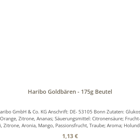
Haribo Goldbären - 175g Beutel
ribo GmbH & Co. KG Anschrift: DE- 53105 Bonn Zutaten: Glukoses
Orange, Zitrone, Ananas; Säuerungsmittel: Citronensäure; Frucht- 
, Zitrone, Aronia, Mango, Passionsfrucht, Traube; Aroma; Holun
Regulärer Preis:
1,13 €
n Erwachsenen (8400kJ/2000kcal) Packung enthält 8 Portionen 