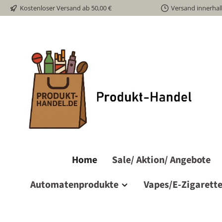
Kostenloser Versand ab 50,00 €
Versand innerhal
m Hauptinhalt springen
Zur Suche springen
Zur Hauptnavigation springen
Home
Sale/ Aktion/ Angebote
Automatenprodukte
Vapes/E-Zigarett