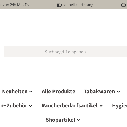
b von 24h Mo.-Fr.
schnelle Lieferung
Neuheiten
Alle Produkte
Tabakwaren
en+Zubehör
Raucherbedarfsartikel
Hygie
Shopartikel