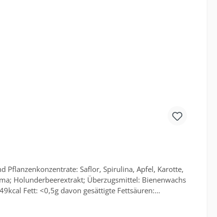
packung. Nur diese sind verbindlich. Dies gilt auch für
tellt werden.
Pflanzenkonzentrate: Saflor, Spirulina, Apfel, Karotte,
roma; Holunderbeerextrakt; Überzugsmittel: Bienenwachs
kcal Fett: <0,5g davon gesättigte Fettsäuren:
. KG Anschrift: