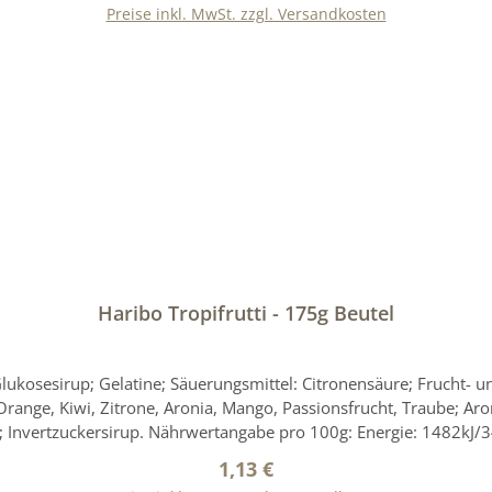
Preise inkl. MwSt. zzgl. Versandkosten
übernommen. Bitte prüfen Sie zusätzlich die Angaben auf der Ver
ben zu diesem Produkt, die uns vom Hersteller zur Verfügung ges
In den Warenkorb
Haribo Tropifrutti - 175g Beutel
osesirup; Gelatine; Säuerungsmittel: Citronensäure; Frucht- und 
range, Kiwi, Zitrone, Aronia, Mango, Passionsfrucht, Traube; A
 Invertzuckersirup. Nährwertangabe pro 100g: Energie: 1482kJ/349
ewahrungshinweis: Vor Wärme und Feuchtigkeit schützen. Hersteller: Haribo GmbH & Co
Regulärer Preis:
1,13 €