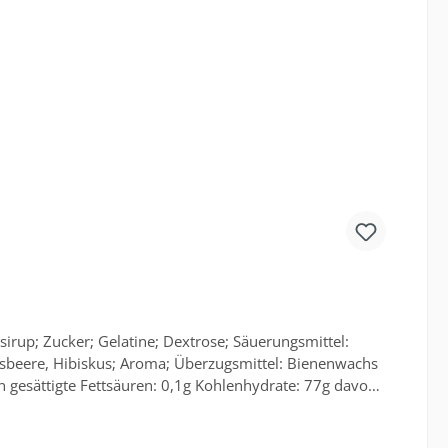
 vom Hersteller zur Verfügung gestellt werden.
rup; Zucker; Gelatine; Dextrose; Säuerungsmittel:
nnisbeere, Hibiskus; Aroma; Überzugsmittel: Bienenwachs
 gesättigte Fettsäuren: 0,1g Kohlenhydrate: 77g davon
ckung enthält 8 PortionenAufbewahrungshinweis: Vor
lich die Angaben auf der Verpackung. Nur diese sind