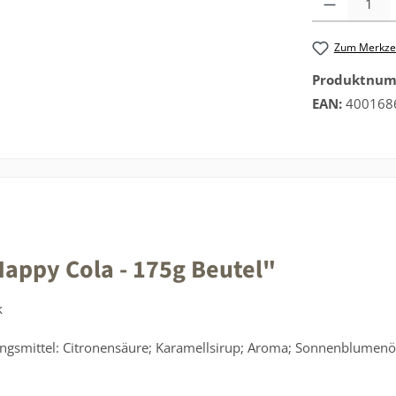
Zum Merkzet
Produktnu
EAN:
400168
appy Cola - 175g Beutel"
k
ungsmittel: Citronensäure; Karamellsirup; Aroma; Sonnenblumenö