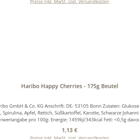
Preise inkl. MwSt. zzgl. Versandkosten
h. Dies gilt auch für weitere Angaben zu diesem Produkt, die uns
In den Warenkorb
Haribo Happy Cherries - 175g Beutel
ibo GmbH & Co. KG Anschrift: DE- 53105 Bonn Zutaten: Glukosesi
, Spirulina, Apfel, Rettich, Süßkartoffel, Karotte, Schwarze Joha
rwertangabe pro 100g: Energie: 1459kJ/343kcal Fett: <0,5g davon
e für einen durchschnittlichen Erwachsenen (8400kJ/2000kcal) Pa
Regulärer Preis:
1,13 €
Angaben wird keine Haftung übernommen. Bitte prüfen Sie zusätz
Preise inkl. MwSt. zzgl. Versandkosten