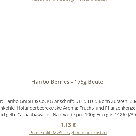
 für weitere Angaben zu diesem Produkt, die uns vom Hersteller zu
In den Warenkorb
Haribo Berries - 175g Beutel
r: Haribo GmbH & Co. KG Anschrift: DE- 53105 Bonn Zutaten: Zucke
nzenkohle; Holunderbeerextrakt; Aroma; Frucht- und Pflanzenkonze
d gelb, Carnaubawachs. Nährwerte pro 100g Energie: 1486kJ/350k
ß: 1,1g Salz: <0,01g Referenzmenge für einen durchschnittliche
Regulärer Preis:
1,13 €
übernommen. Bitte prüfen Sie zusätzlich die Angaben auf der Ver
Preise inkl. MwSt. zzgl. Versandkosten
ben zu diesem Produkt, die uns vom Hersteller zur Verfügung ges