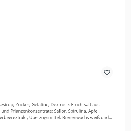
irup; Zucker; Gelatine; Dextrose; Fruchtsaft aus
und Pflanzenkonzentrate: Saflor, Spirulina, Apfel,
derbeerextrakt; Überzugsmittel: Bienenwachs weiß und
Aufbewahrungshinweis: Vor Wärme und Feuchtigkeit