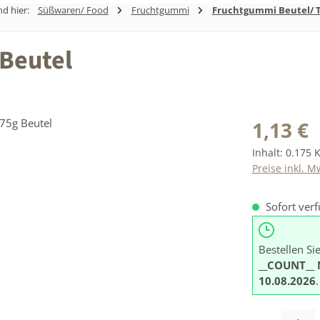
nd hier:
Süßwaren/ Food
Fruchtgummi
Fruchtgummi Beutel/ 
 Beutel
Regulärer Prei
1,13 €
Inhalt:
0.175 
Preise inkl. M
Sofort verf
Bestellen Si
__COUNT__ 
10.08.2026
.
Produkt Anzah