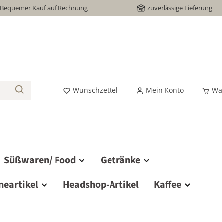
Bequemer Kauf auf Rechnung
zuverlässige Lieferung
Wunschzettel
Mein Konto
Wa
Süßwaren/ Food
Getränke
neartikel
Headshop-Artikel
Kaffee