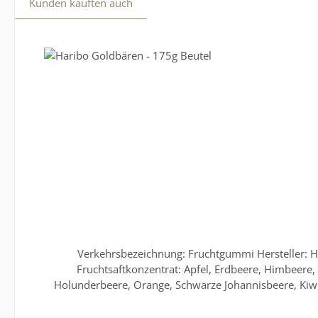
Kunden kauften auch
Produktgalerie überspringen
Verkehrsbezeichnung: Fruchtgummi Hersteller: Ha
Fruchtsaftkonzentrat: Apfel, Erdbeere, Himbeere, 
Holunderbeere, Orange, Schwarze Johannisbeere, Kiwi
gelb, Carnaubawachs Nährwertangabe pro 100g: Energie: 1459kJ/343kcal Fett: <0,5g davon gesättigte Fettsäuren: 0,1g Kohlenhydrate: 77g davon Zucker: 46g Eiweiß: 6,9g Salz:
0,07g Referenzmenge für einen durchschnittliche