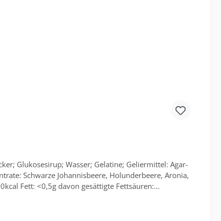
r Verfügung gestellt werden.
r; Glukosesirup; Wasser; Gelatine; Geliermittel: Agar-
ntrate: Schwarze Johannisbeere, Holunderbeere, Aronia,
cal Fett: <0,5g davon gesättigte Fettsäuren:
n Erwachsenen (8400kJ/2000kcal) Packung enthält 8
packung. Nur diese sind verbindlich. Dies gilt auch für
tellt werden.