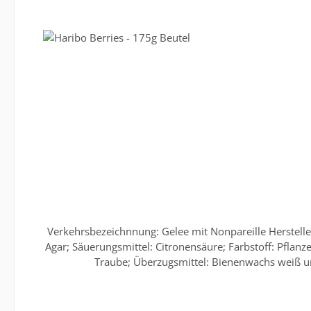
verbindlich. Dies gilt auch
Verkehrsbezeichnnung: Gelee mit Nonpareille Herstelle
Agar; Säuerungsmittel: Citronensäure; Farbstoff: Pfla
Traube; Überzugsmittel: Bienenwachs weiß un
<0,1g Kohlenhydrate: 86g davon Zucker: 70g Eiwei
Portionen Für obenstehende Angaben wird keine Haftung 
weitere Anga