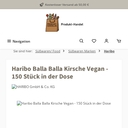
Kostenloser Versand ab 50,00 €
Zum Hauptinhalt springen
Navigation
Sie sind hier:
Süßwaren/ Food
Süßwaren Marken
Haribo
Haribo Balla Balla Kirsche Vegan -
150 Stück in der Dose
Bildergalerie überspringen