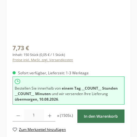
Regulärer Preis:
7,73 €
Inhalt:
150 Stück
(0,05 € / 1 Stück)
Preise inkl. MwSt. zzgl. Versandkosten
Sofort verfügbar, Lieferzeit: 1-3 Werktage
Bestellen Sie innerhalb von
einem Tag
__COUNT__ Stunden
__COUNT__ Minuten
und wir versenden Ihre Lieferung
übermorgen, 10.08.2026
.
Produkt Anzahl: Gib den gewünschten Wert ein oder benutze die Schaltfläche
x (150St.)
In den Warenkorb
Zum Merkzettel hinzufügen