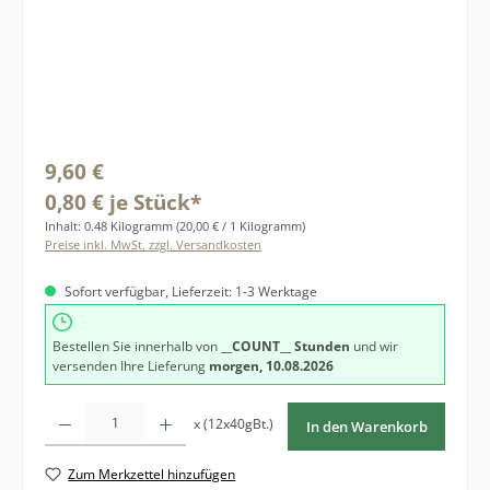
Regulärer Preis:
9,60 €
0,80 € je Stück*
Inhalt:
0.48 Kilogramm
(20,00 € / 1 Kilogramm)
Preise inkl. MwSt. zzgl. Versandkosten
Sofort verfügbar, Lieferzeit: 1-3 Werktage
Bestellen Sie innerhalb von
__COUNT__ Stunden
und wir
versenden Ihre Lieferung
morgen, 10.08.2026
Produkt Anzahl: Gib den gewünschten Wert ein oder benutze die Schaltfläche
x (12x40gBt.)
In den Warenkorb
Zum Merkzettel hinzufügen