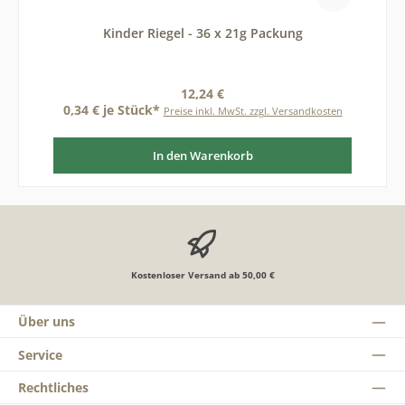
Kinder Riegel - 36 x 21g Packung
Regulärer Preis:
12,24 €
0,34 € je Stück*
Preise inkl. MwSt. zzgl. Versandkosten
In den Warenkorb
Kostenloser Versand ab 50,00 €
Über uns
Service
Rechtliches