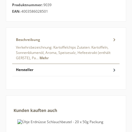
Produktnummer:
9039
EAN:
4003586028501
Beschreibung
Verkehrsbezeichnung: Kartoffelchips Zutaten: Kartoffeln,
Sonnenblumenöl, Aroma, Speisesalz, Hefeextrakt (enthält
GERSTE), Pa…
Mehr
Hersteller
Produktgalerie überspringen
Kunden kauften auch