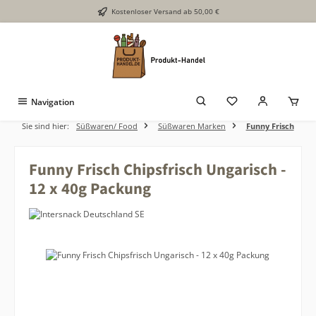
Kostenloser Versand ab 50,00 €
Zum Hauptinhalt springen
Navigation
Sie sind hier:
Süßwaren/ Food
Süßwaren Marken
Funny Frisch
Funny Frisch Chipsfrisch Ungarisch -
12 x 40g Packung
Bildergalerie überspringen