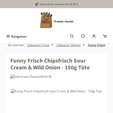
Kostenloser Versand ab 50,00 €
Zum Hauptinhalt springen
Navigation
Sie sind hier:
Süßwaren/ Food
Süßwaren Marken
Funny Frisch
Funny Frisch Chipsfrisch Sour
Cream & Wild Onion - 150g Tüte
Bildergalerie überspringen