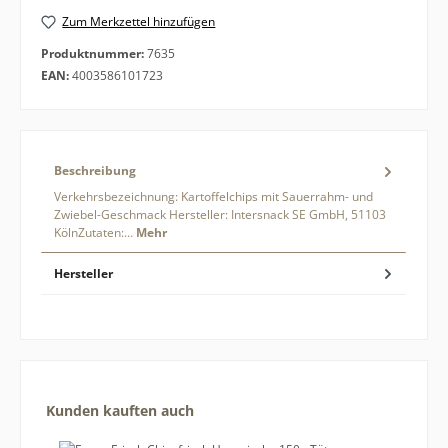
Zum Merkzettel hinzufügen
Produktnummer:
7635
EAN:
4003586101723
Beschreibung
Verkehrsbezeichnung: Kartoffelchips mit Sauerrahm- und
Zwiebel-Geschmack Hersteller: Intersnack SE GmbH, 51103
KölnZutaten:…
Mehr
Hersteller
Produktgalerie überspringen
Kunden kauften auch