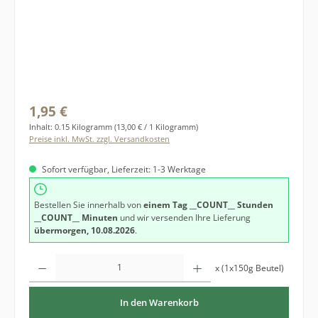
Regulärer Preis:
1,95 €
Inhalt:
0.15 Kilogramm
(13,00 € / 1 Kilogramm)
Preise inkl. MwSt. zzgl. Versandkosten
Sofort verfügbar, Lieferzeit: 1-3 Werktage
Bestellen Sie innerhalb von
einem Tag
__COUNT__ Stunden
__COUNT__ Minuten
und wir versenden Ihre Lieferung
übermorgen, 10.08.2026
.
Produkt Anzahl: Gib den gewünschten Wert ein oder benutze die Schaltfläche
x (1x150g Beutel)
In den Warenkorb