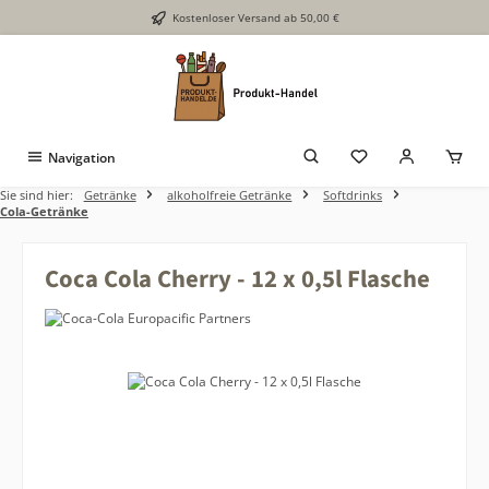
Kostenloser Versand ab 50,00 €
Zum Hauptinhalt springen
Navigation
Sie sind hier:
Getränke
alkoholfreie Getränke
Softdrinks
Cola-Getränke
Coca Cola Cherry - 12 x 0,5l Flasche
Bildergalerie überspringen