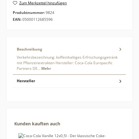
Zum Merkzettel hinzufügen
Produktnummer:
9824
EAN:
05000112685596
Beschreibung
Verkehrsbezeichnung: koffeinhaltiges Erfrischungsgetränk
mit Pflanzenextrakten Hersteller: Coca-Cola Europacific
Partners DE…
Mehr
Hersteller
Produktgalerie überspringen
Kunden kauften auch