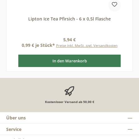
Lipton Ice Tea Pfirsich - 6 x 0,5l Flasche
Regulärer Preis:
5,94 €
0,99 € je Stück*
Preise inkl. MwSt. zzgl. Versandkosten
In den Warenkorb
Kostenloser Versand ab 50,00 €
Über uns
Service