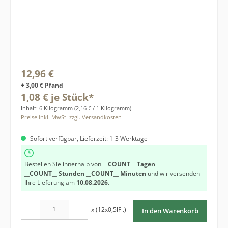
Regulärer Preis:
12,96 €
+ 3,00 € Pfand
1,08 € je Stück*
Inhalt:
6 Kilogramm
(2,16 € / 1 Kilogramm)
Preise inkl. MwSt. zzgl. Versandkosten
Sofort verfügbar, Lieferzeit: 1-3 Werktage
Bestellen Sie innerhalb von
__COUNT__ Tagen
__COUNT__ Stunden
__COUNT__ Minuten
und wir versenden
Ihre Lieferung am
10.08.2026
.
Produkt Anzahl: Gib den gewünschten Wert ein oder benutze die Schaltfläche
x (12x0,5lFl.)
In den Warenkorb