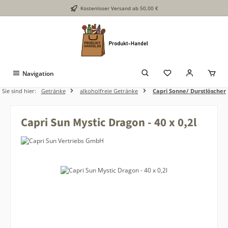
Kostenloser Versand ab 50,00 €
Zum Hauptinhalt springen
Navigation
Sie sind hier:
Getränke
alkoholfreie Getränke
Capri Sonne/ Durstlöscher
Capri Sun Mystic Dragon - 40 x 0,2l
Bildergalerie überspringen