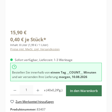
Regulärer Preis:
15,90 €
0,40 € je Stück*
Inhalt:
8 Liter
(1,99 € / 1 Liter)
Preise inkl. MwSt. zzgl. Versandkosten
Sofort verfügbar, Lieferzeit: 1-3 Werktage
Bestellen Sie innerhalb von
einem Tag
__COUNT__ Minuten
und wir versenden Ihre Lieferung
morgen, 10.08.2026
Produkt Anzahl: Gib den gewünschten Wert ein oder benutze die Schaltfläche
x (40x0,2lPg.)
In den Warenkorb
Zum Merkzettel hinzufügen
Produktnummer:
83407