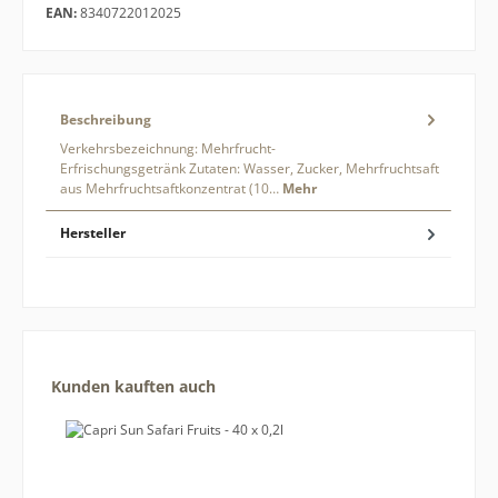
EAN:
8340722012025
Beschreibung
Verkehrsbezeichnung: Mehrfrucht-
Erfrischungsgetränk Zutaten: Wasser, Zucker, Mehrfruchtsaft
aus Mehrfruchtsaftkonzentrat (10…
Mehr
Hersteller
Produktgalerie überspringen
Kunden kauften auch