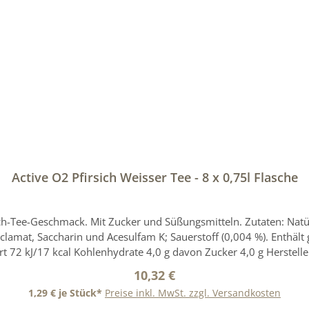
In den Warenkorb
Active O2 Pfirsich Weisser Tee - 8 x 0,75l Flasche
ch-Tee-Geschmack. Mit Zucker und Süßungsmitteln. Zutaten: Natü
m K; Sauerstoff (0,004 %). Enthält geringfügige Mengen von Fett, gesättigten Fettsäuren,
t 72 kJ/17 kcal Kohlenhydrate 4,0 g davon Zucker 4,0 g Herstell
lzener.de E-Mail: info.marketing(at)adelholzener.de Aufbewahrun
Regulärer Preis:
10,32 €
Angaben wird keine Haftung übernommen. Bitte prüfen Sie zusät
1,29 € je Stück*
Preise inkl. MwSt. zzgl. Versandkosten
 für weitere Angaben zu diesem Produkt, die uns vom Hersteller zu