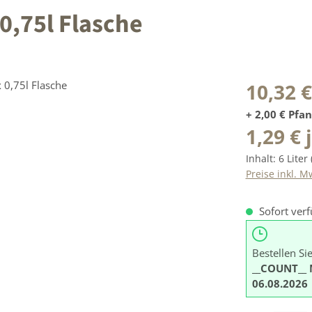
 0,75l Flasche
Regulärer Prei
10,32 €
+ 2,00 € Pfa
1,29 € 
Inhalt:
6 Liter
Preise inkl. M
Sofort verf
Bestellen Si
__COUNT__ 
06.08.2026