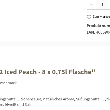
Produkt Anzah
Zum Merkzet
Produktnu
EAN:
400590
Iced Peach - 8 x 0,75l Flasche"
-Geschmack.
ngsmittel Citronensäure, natürliches Aroma, Süßungsmittel: Cyc
en, Eiweiß und Salz.