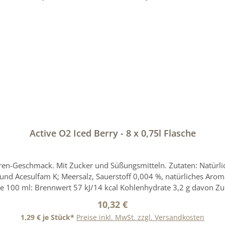
In den Warenkorb
Active O2 Iced Berry - 8 x 0,75l Flasche
ren-Geschmack. Mit Zucker und Süßungsmitteln. Zutaten: Natürlic
salz, Sauerstoff 0,004 %, natürliches Aroma. Enthält geringfügige Mengen von Fett, gesätti
e 100 ml: Brennwert 57 kJ/14 kcal Kohlenhydrate 3,2 g davon Zuc
e 1-5 Website: www.adelholzener.de E-Mail: info.marketing(at)ad
Regulärer Preis:
10,32 €
bweichen. Für obenstehende Angaben wird keine Haftung übernomm
1,29 € je Stück*
Preise inkl. MwSt. zzgl. Versandkosten
ies gilt auch für weitere Angaben zu diesem Produkt, die uns vom