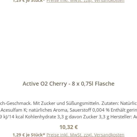
1,29 € je Stück*
Preise inkl. MwSt. zzgl. Versandkosten
ere Angaben zu diesem Produkt, die uns vom Hersteller zur Verfügu
In den Warenkorb
Active O2 Cherry - 8 x 0,75l Flasche
sch-Geschmack. Mit Zucker und Süßungsmitteln. Zutaten: Natürlic
uerstoff 0,004 % Enthält geringfügige Mengen von Fett, gesättigten Fettsäuren, Eiweiß
 kJ/14 kcal Kohlenhydrate 3,3 g davon Zucker 3,3 g Hersteller:
lzener.de E-Mail: info.marketing(at)adelholzener.de Aufbewahrun
Regulärer Preis:
10,32 €
Angaben wird keine Haftung übernommen. Bitte prüfen Sie zusät
1,29 € je Stück*
Preise inkl. MwSt. zzgl. Versandkosten
 für weitere Angaben zu diesem Produkt, die uns vom Hersteller zu