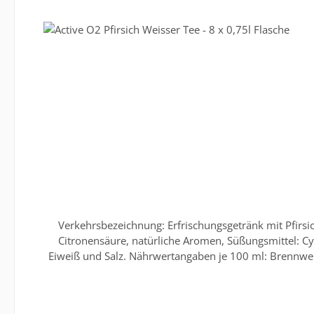
Verkehrsbezeichnung: Erfrischungsgetränk mit Pfirsi
Citronensäure, natürliche Aromen, Süßungsmittel: Cyclamat, Saccharin und Acesulfa
Eiweiß und Salz. Nährwertangaben je 100 ml: Brennwer
Siegsdorf, St.-Primus-Straße 1-5 Website: www.adelho
kann von der Abbildung abweichen. Für obenstehende 
verbindlich. Dies gilt auch