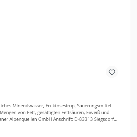
iches Mineralwasser, Fruktosesirup, Säuerungsmittel
zener Alpenquellen GmbH Anschrift: D-83313 Siegsdorf,
ühl und trocken lagern. Das Produktdesign kann von der
n auf der Verpackung. Nur diese sind verbindlich. Dies