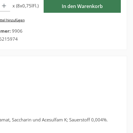
l: Gib den gewünschten Wert ein oder benutze die Schaltflächen 
x (8x0,75lFl.)
In den Warenkorb
tel hinzufügen
mmer:
9906
6215974
lamat, Saccharin und Acesulfam K; Sauerstoff 0,004%.