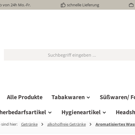
b von 24h Mo.-Fr.
schnelle Lieferung
Alle Produkte
Tabakwaren
Süßwaren/ F
herbedarfsartikel
Hygieneartikel
Headsh
 sind hier:
Getränke
alkoholfreie Getränke
Aromatisiertes Was