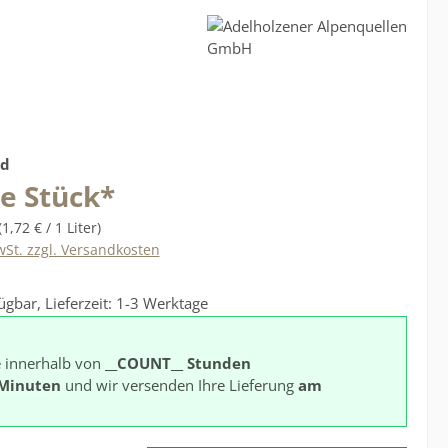
s:
nd
je Stück*
(1,72 € / 1 Liter)
wSt. zzgl. Versandkosten
ügbar, Lieferzeit: 1-3 Werktage
e innerhalb von
__COUNT__ Stunden
Minuten
und wir versenden Ihre Lieferung
am