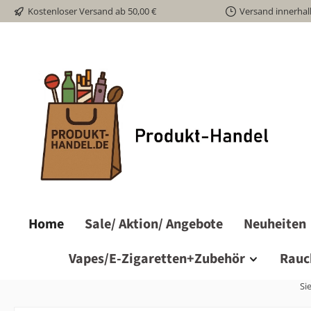
Kostenloser Versand ab 50,00 €
Versand innerhal
m Hauptinhalt springen
Zur Suche springen
Zur Hauptnavigation springen
Home
Sale/ Aktion/ Angebote
Neuheiten
Vapes/E-Zigaretten+Zubehör
Rauc
Sie