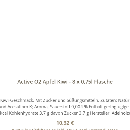
Active O2 Apfel Kiwi - 8 x 0,75l Flasche
-Kiwi-Geschmack. Mit Zucker und Süßungsmitteln. Zutaten: Natürl
04 % Enthält geringfügige Mengen von Fett, gesättigten Fettsäuren, Eiweiß und
kcal Kohlenhydrate 3,7 g davon Zucker 3,7 g Hersteller: Adelhol
Mail: info.marketing(at)adelholzener.deAufbewahrungshinweis: K
Regulärer Preis:
10,32 €
ine Haftung übernommen. Bitte prüfen Sie zusätzlich die Angabe