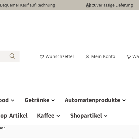
Bequemer Kauf auf Rechnung
zuverlässige Lieferung
Wunschzettel
Mein Konto
Wa
ood
Getränke
Automatenprodukte
op-Artikel
Kaffee
Shopartikel
ser