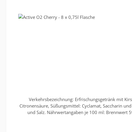
gilt auch für weit
Verkehrsbezeichnung: Erfrischungsgetränk mit Kir
Citronensäure, Süßungsmittel: Cyclamat, Saccharin und Acesulfam K; natürliches Aroma, Sa
und Salz. Nährwertangaben je 100 ml: Brennwert 59
Siegsdorf, St.-Primus-Straße 1-5 Website: www.adelho
kann von der Abbildung abweichen. Für obenstehende 
verbindlich. Dies gilt auch