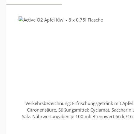
Produktgalerie überspringen
Verkehrsbezeichnung: Erfrischungsgetränk mit Apfel
Citronensäure, Süßungsmittel: Cyclamat, Saccharin und Acesulfam K; Aroma, Sauerstoff 0,0
Salz. Nährwertangaben je 100 ml: Brennwert 66 kJ/16 
St.-Primus-Straße 1-5 Website: www.adelholzener.de E-
Abbildung abweichen. Für obenstehende Angaben wird ke