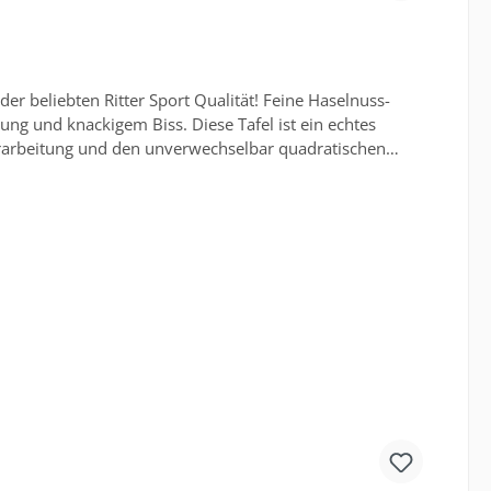
er beliebten Ritter Sport Qualität! Feine Haselnuss-
ng und knackigem Biss. Diese Tafel ist ein echtes
Verarbeitung und den unverwechselbar quadratischen
Kakaomasse, Laktose, Butterreinfett, magerer Kakao,
uren: 16g Kohlenhydrate: 62g, davon Zucker: 52g Eiweiß:
dung abweichen. Für obenstehende Angaben wird keine
t auch für weitere Angaben zu diesem Produkt, die uns