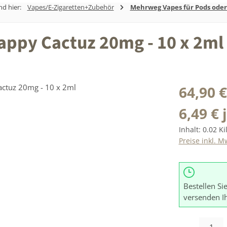
nd hier:
Vapes/E-Zigaretten+Zubehör
Mehrweg Vapes für Pods oder
appy Cactuz 20mg - 10 x 2ml
Regulärer Prei
64,90 €
6,49 € 
Inhalt:
0.02 K
Preise inkl. M
Bestellen Si
versenden I
Produkt Anzah