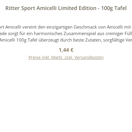
Ritter Sport Amicelli Limited Edition - 100g Tafel
rt Amicelli vereint den einzigartigen Geschmack von Amicelli mit d
de sorgt für ein harmonisches Zusammenspiel aus cremiger Füllu
 Amicelli 100g Tafel überzeugt durch beste Zutaten, sorgfältige 
Waffelröllchen (24 %) mit Haselnusscreme (45 %), umhüllt von
Regulärer Preis:
1,44 €
izenmehl, Magermilchpulver, Haselnussmasse (7 %), Kakaobutter, 
Preise inkl. MwSt. zzgl. Versandkosten
100g: Energie: 2144kJ/512kcal Fett: 26g, davon gesättigte Fettsä
nd Feuchtigkeit schützen Das Produktdesign kann von der Abbil
In den Warenkorb
Angaben auf der Verpackung. Nur diese sind verbindlich. Dies gil
vom Hersteller zur Verfügung gestellt werden.