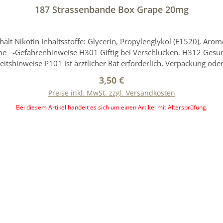
187 Strassenbande Box Grape 20mg
altsstoffe: Glycerin, Propylenglykol (E1520), Aromen, Nikotinsalz Kennzeichnung ge
dlich für
itshinweise P101 Ist ärztlicher Rat erforderlich, Verpackung ode
liche Anweisungen aufmerksam und befolgen Sie diese. P264 Nach
Regulärer Preis:
3,50 €
N: Sofort GIFTINFORMATIONSZENTRUM/Arzt anrufen. P302+P352
Preise inkl. MwSt. zzgl. Versandkosten
ZENTRUM/Arzt anrufen. P405 Unter Verschluss aufbewahren. P
r Entsorgung zuführen. Das Produktdesign kann von der Abbildung abweichen.
Bei diesem Artikel handelt es sich um einen Artikel mit Altersprüfung.
In den Warenkorb
uns vom Hersteller zur Verfügung gestellt werden.