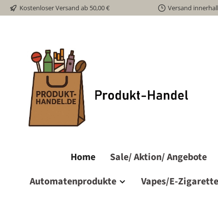
Kostenloser Versand ab 50,00 €
Versand innerhal
m Hauptinhalt springen
Zur Suche springen
Zur Hauptnavigation springen
Home
Sale/ Aktion/ Angebote
Automatenprodukte
Vapes/E-Zigarett