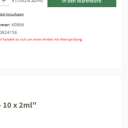
x (10x2St.á2ml)
In den Warenkorb
tel hinzufügen
mmer:
40866
0824156
l handelt es sich um einen Artikel mit Altersprüfung.
 10 x 2ml"