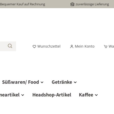
Bequemer Kauf auf Rechnung
zuverlässige Lieferung
Wunschzettel
Mein Konto
Wa
Süßwaren/ Food
Getränke
neartikel
Headshop-Artikel
Kaffee