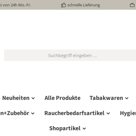
b von 24h Mo.-Fr.
schnelle Lieferung
Neuheiten
Alle Produkte
Tabakwaren
en+Zubehör
Raucherbedarfsartikel
Hygie
Shopartikel