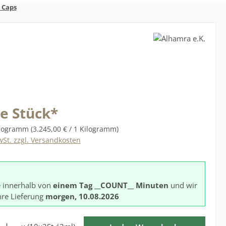
 Caps
s:
je Stück*
ilogramm
(3.245,00 € / 1 Kilogramm)
wSt. zzgl. Versandkosten
e innerhalb von
einem Tag
__COUNT__ Minuten
und wir
hre Lieferung
morgen, 10.08.2026
l: Gib den gewünschten Wert ein oder benutze die Schaltflächen 