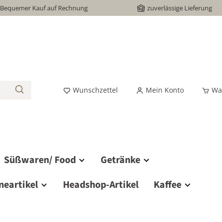
Bequemer Kauf auf Rechnung
zuverlässige Lieferung
Wunschzettel
Mein Konto
Wa
Süßwaren/ Food
Getränke
neartikel
Headshop-Artikel
Kaffee