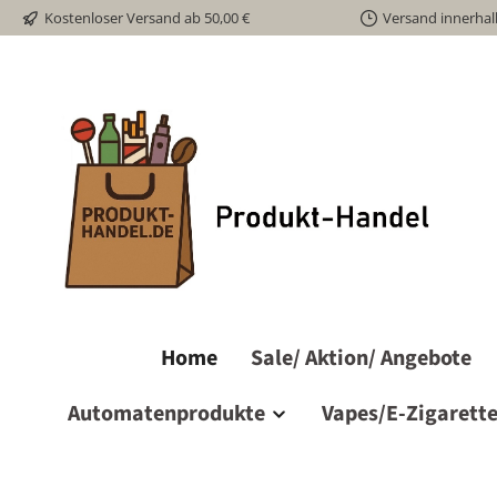
Kostenloser Versand ab 50,00 €
Versand innerhal
m Hauptinhalt springen
Zur Suche springen
Zur Hauptnavigation springen
Home
Sale/ Aktion/ Angebote
Automatenprodukte
Vapes/E-Zigarett