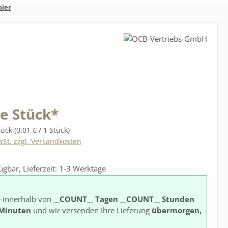
pier
s:
je Stück*
tück
(0,01 € / 1 Stück)
wSt. zzgl. Versandkosten
ügbar, Lieferzeit: 1-3 Werktage
e innerhalb von
__COUNT__ Tagen
__COUNT__ Stunden
Minuten
und wir versenden Ihre Lieferung
übermorgen,