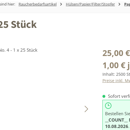
sind hier:
Raucherbedarfsartikel
Hülsen/Papier/Filter/Stopfer
Pa
 25 Stück
Regulärer Prei
25,00 €
1,00 € 
Inhalt:
2500 S
Preise inkl. M
Sofort verf
Bestellen Si
__COUNT__ 
10.08.2026
.