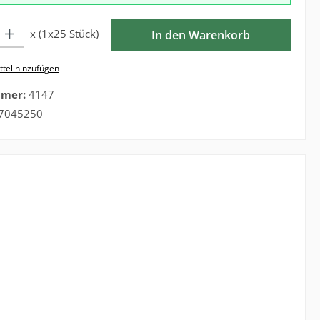
l: Gib den gewünschten Wert ein oder benutze die Schaltflächen 
x (1x25 Stück)
In den Warenkorb
tel hinzufügen
mmer:
4147
7045250