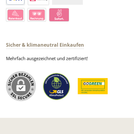
SEPA Lastschrift
Kauf auf Rechnung über Produkt-Handel
Klarna Ratenkauf
Kauf auf Rechnung über Klarna
Klarna Pay Now
Sicher & klimaneutral Einkaufen
Mehrfach ausgezeichnet und zertifiziert!