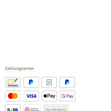
Zahlungsarten
Vorkasse
PayPal
Rechnungskauf
Später Bezahlen
PayPal Kredit- oder Debitkarte
Apple Pay
Google Pay
Pay with Klarna