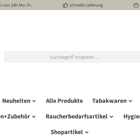
b von 24h Mo.-Fr.
schnelle Lieferung
Neuheiten
Alle Produkte
Tabakwaren
en+Zubehör
Raucherbedarfsartikel
Hygie
Shopartikel