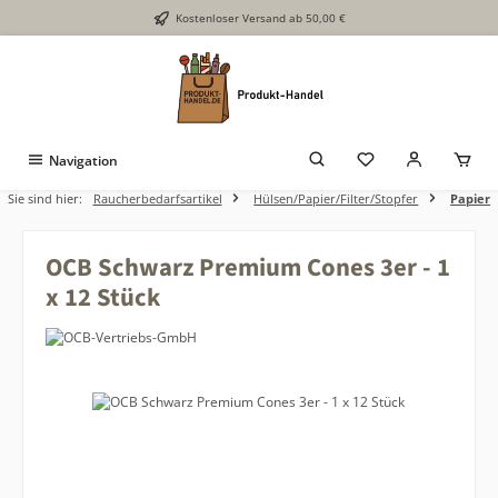
Kostenloser Versand ab 50,00 €
Zum Hauptinhalt springen
Navigation
Sie sind hier:
Raucherbedarfsartikel
Hülsen/Papier/Filter/Stopfer
Papier
OCB Schwarz Premium Cones 3er - 1
x 12 Stück
Bildergalerie überspringen