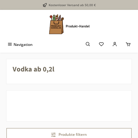
Kostenloser Versand ab 50,00 €
Zum Hauptinhalt springen
Navigation
Vodka ab 0,2l
Produkte filtern