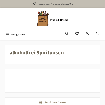
Kostenloser Versand ab 50,00 €
Zum Hauptinhalt springen
Navigation
alkoholfrei Spirituosen
Produkte filtern